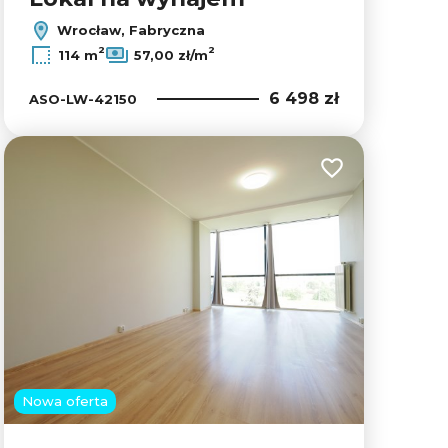
Wrocław, Fabryczna
2
2
114 m
57,00 zł/m
6 498 zł
ASO-LW-42150
lubionych
Dodaj do ulubion
Nowa oferta