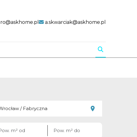
uro@askhome.pl
a.skwarciak@askhome.pl