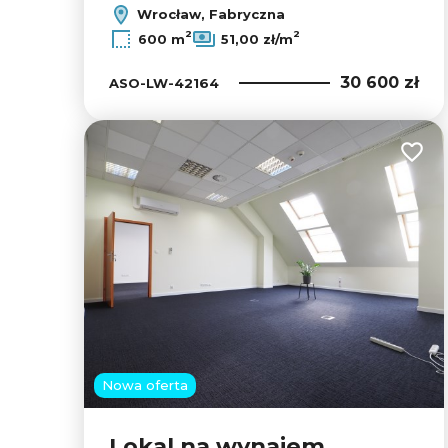
Wrocław, Fabryczna
2
2
600 m
51,00 zł/m
30 600 zł
ASO-LW-42164
Dodaj
Nowa oferta
Lokal na wynajem