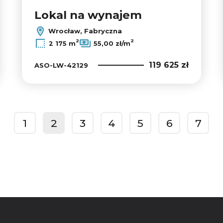
Lokal na wynajem
Wrocław, Fabryczna
2
2
2 175 m
55,00 zł/m
119 625 zł
ASO-LW-42129
1
2
3
4
5
6
7
prev