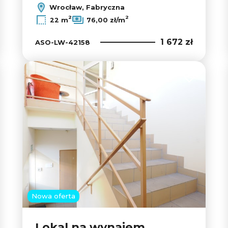
Wrocław, Fabryczna
2
2
22 m
76,00 zł/m
1 672 zł
ASO-LW-42158
 do ulubionych
Dodaj do u
Nowa oferta
Lokal na wynajem