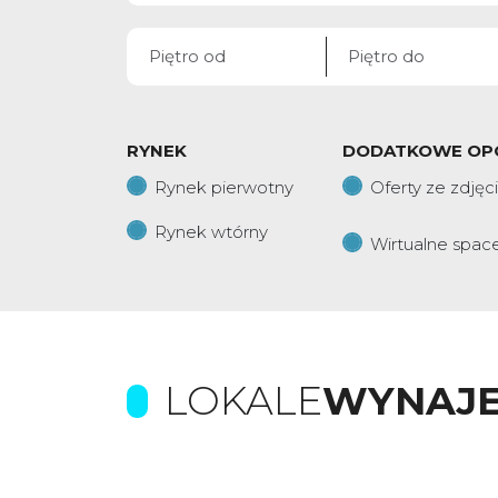
RYNEK
DODATKOWE OP
Rynek pierwotny
Oferty ze zdjęc
Rynek wtórny
Wirtualne spac
LOKALE
WYNAJ