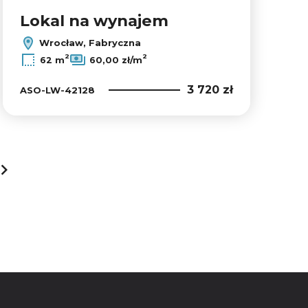
Lokal na wynajem
Wrocław, Fabryczna
2
2
62 m
60,00 zł/m
3 720 zł
ASO-LW-42128
next