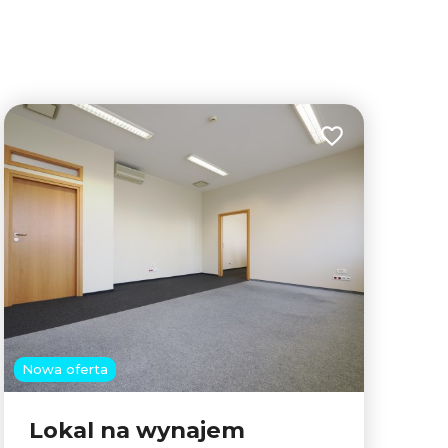
lubionych
Dodaj do ulubion
Nowa oferta
Lokal na wynajem