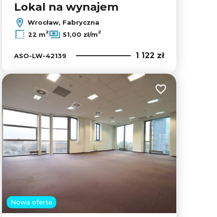
Lokal na wynajem
Wrocław, Fabryczna
2
2
22 m
51,00 zł/m
1 122 zł
ASO-LW-42139
lubionych
Dodaj do ulubion
Nowa oferta