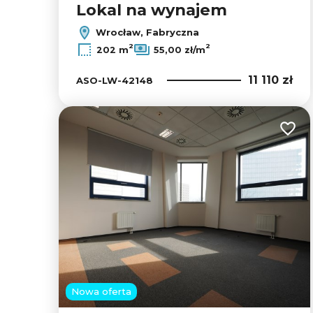
Lokal na wynajem
Wrocław, Fabryczna
2
2
202 m
55,00 zł/m
11 110 zł
ASO-LW-42148
Dodaj
Nowa oferta