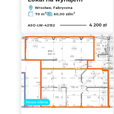
Wrocław, Fabryczna
2
2
70 m
60,00 zł/m
4 200 zł
ASO-LW-42152
Dodaj
Nowa oferta