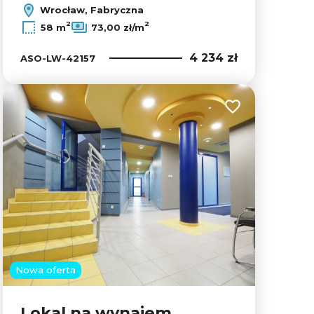
Wrocław, Fabryczna
Leaflet
|
© OpenMapTiles
© OpenStreetMap contributors
2
2
58 m
73,00 zł/m
4 234 zł
ASO-LW-42157
lubionych
Dodaj do ulubion
Nowa oferta
Lokal na wynajem