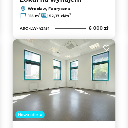
Wrocław, Fabryczna
2
2
115 m
52,17 zł/m
6 000 zł
ASO-LW-42151
 do ulubionych
Dodaj do u
Nowa oferta