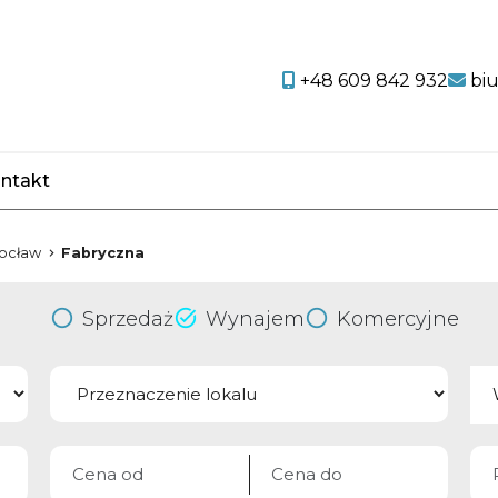
+48 609 842 932
bi
ntakt
favorite
ocław
Fabryczna
Sprzedaż
Wynajem
Komercyjne