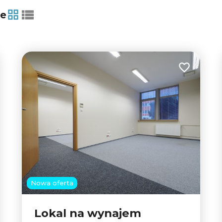
ie
2
tabela
lista
6
 do ulubionych
Dodaj do u
2
Nowa oferta
5
Lokal na wynajem