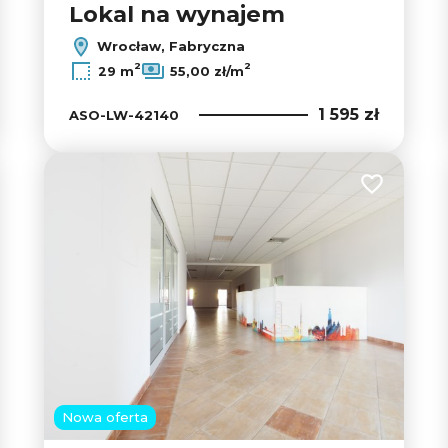
Lokal na wynajem
Wrocław, Fabryczna
2
2
29 m
55,00 zł/m
1 595 zł
ASO-LW-42140
 do ulubionych
Dodaj do u
Nowa oferta