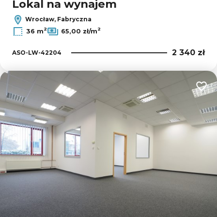
Lokal na wynajem
Wrocław, Fabryczna
2
2
36 m
65,00 zł/m
2 340 zł
ASO-LW-42204
Dodaj