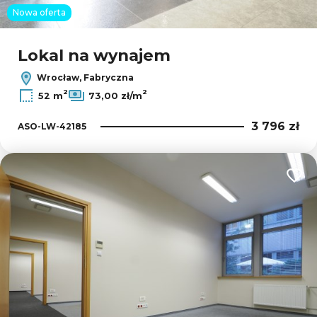
Nowa oferta
Lokal na wynajem
Wrocław, Fabryczna
2
2
52 m
73,00 zł/m
3 796 zł
ASO-LW-42185
Dodaj