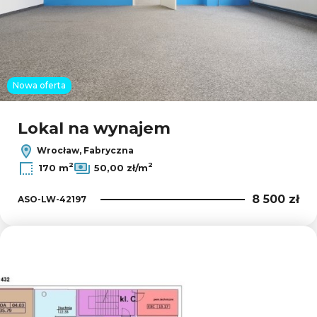
Nowa oferta
Lokal na wynajem
Wrocław, Fabryczna
2
2
170 m
50,00 zł/m
8 500 zł
ASO-LW-42197
Dodaj