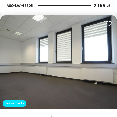
2 166 zł
ASO-LW-42205
Dodaj
Nowa oferta