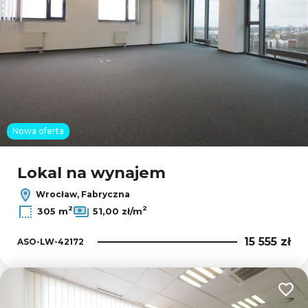
Nowa oferta
Lokal na wynajem
Wrocław, Fabryczna
2
2
305 m
51,00 zł/m
15 555 zł
ASO-LW-42172
Dodaj