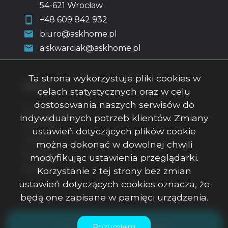
54-621 Wrocław
+48 609 842 932
biuro@askhome.pl
a.skwarciak@askhome.pl
Ta strona wykorzystuje pliki cookies w
Menu
celach statystycznych oraz w celu
dostosowania naszych serwisów do
Strona główna
indywidualnych potrzeb klientów. Zmiany
O firmie
ustawień dotyczących plików cookie
Oferty
można dokonać w dowolnej chwili
Kontakt
modyfikując ustawienia przeglądarki.
Rodo
Korzystanie z tej strony bez zmian
ustawień dotyczących cookies oznacza, że
będą one zapisane w pamięci urządzenia.
ASK Office Anna Skwarciak © 2026
Rozumiem