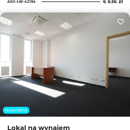
6 636 zł
ASO-LW-42194
Dodaj
Nowa oferta
Lokal na wynajem