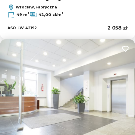
Wrocław, Fabryczna
2
2
49 m
42,00 zł/m
2 058 zł
ASO-LW-42192
Dodaj