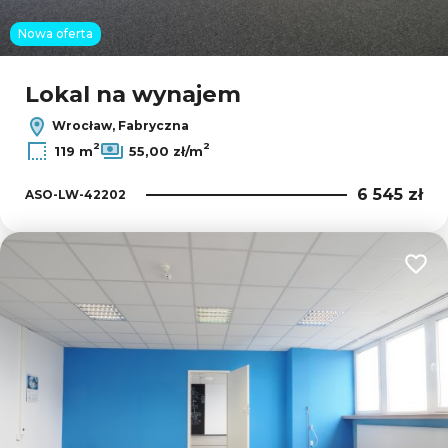
Nowa oferta
Lokal na wynajem
Wrocław, Fabryczna
2
2
119 m
55,00 zł/m
6 545 zł
ASO-LW-42202
Dodaj