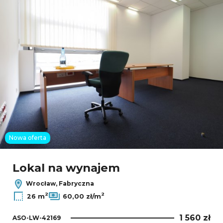
Nowa oferta
Lokal na wynajem
Wrocław, Fabryczna
2
2
26 m
60,00 zł/m
1 560 zł
ASO-LW-42169