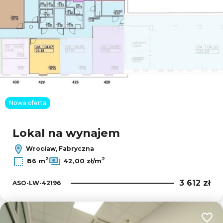
Nowa oferta
Lokal na wynajem
Wrocław, Fabryczna
2
2
86 m
42,00 zł/m
3 612 zł
ASO-LW-42196
Dodaj