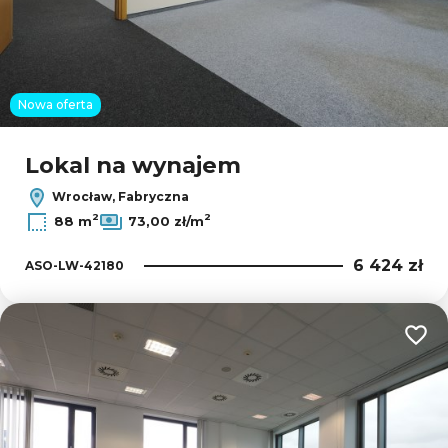
Nowa oferta
Lokal na wynajem
Wrocław, Fabryczna
2
2
88 m
73,00 zł/m
6 424 zł
ASO-LW-42180
Dodaj