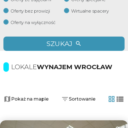
Oferty bez prowizji
Wirtualne spacery
Oferty na wyłączność
SZUKAJ
LOKALE
WYNAJEM WROCŁAW
+
−
Pokaż na mapie
Sortowanie
2
tabela
list
6