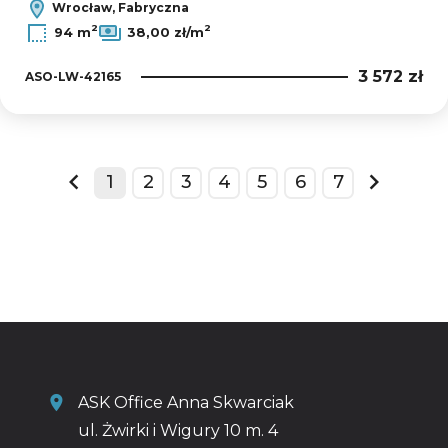
Wrocław, Fabryczna
2
2
94 m
38,00 zł/m
3 572 zł
ASO-LW-42165
1
2
3
4
5
6
7
prev
next
ASK Office Anna Skwarciak
ul. Żwirki i Wigury 10 m. 4