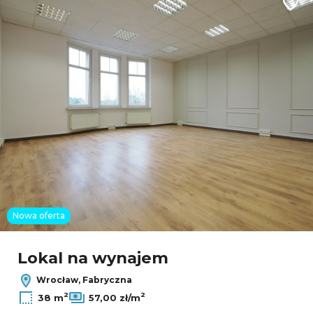
Dodaj
2
5
Nowa oferta
Leaflet
|
© OpenMapTiles
© OpenStreetMap contributors
Lokal na wynajem
Wrocław, Fabryczna
2
2
38 m
57,00 zł/m