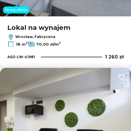
Nowa oferta
Lokal na wynajem
Wrocław, Fabryczna
2
2
18 m
70,00 zł/m
1 260 zł
ASO-LW-41981
Dodaj