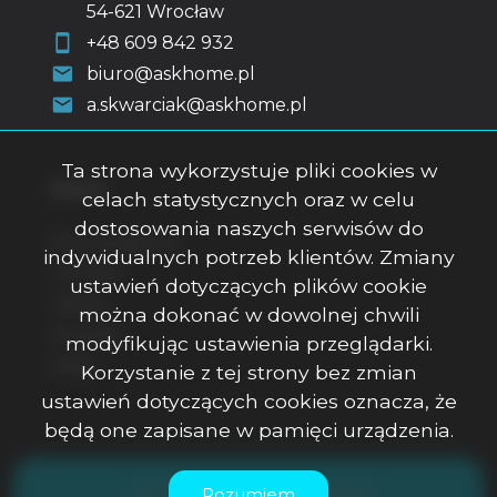
54-621 Wrocław
+48 609 842 932
biuro@askhome.pl
a.skwarciak@askhome.pl
Ta strona wykorzystuje pliki cookies w
Menu
celach statystycznych oraz w celu
dostosowania naszych serwisów do
Strona główna
indywidualnych potrzeb klientów. Zmiany
O firmie
ustawień dotyczących plików cookie
Oferty
można dokonać w dowolnej chwili
Kontakt
modyfikując ustawienia przeglądarki.
Rodo
Korzystanie z tej strony bez zmian
ustawień dotyczących cookies oznacza, że
będą one zapisane w pamięci urządzenia.
ASK Office Anna Skwarciak © 2026
Rozumiem