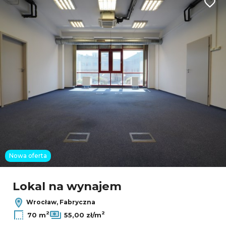
Dodaj
Nowa oferta
Leaflet
|
© OpenMapTiles
© OpenStreetMap contributors
Lokal na wynajem
Wrocław, Fabryczna
2
2
70 m
55,00 zł/m