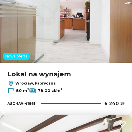
Nowa oferta
Lokal na wynajem
Wrocław, Fabryczna
2
2
80 m
78,00 zł/m
6 240 zł
ASO-LW-41961
Dodaj