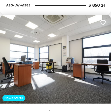
3 850 zł
ASO-LW-41985
Dodaj
Nowa oferta