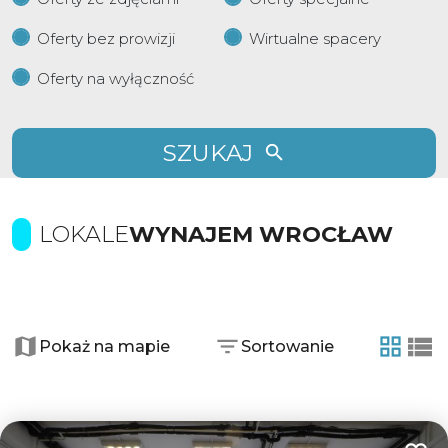
Oferty bez prowizji
Wirtualne spacery
Oferty na wyłączność
SZUKAJ
LOKALE
WYNAJEM WROCŁAW
+
−
Pokaż na mapie
Sortowanie
tabela
list