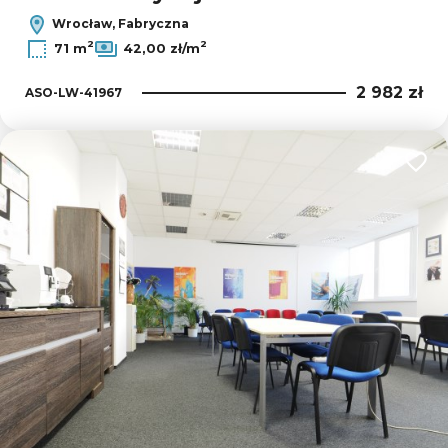
Wrocław, Fabryczna
2
2
71 m
42,00 zł/m
2 982 zł
ASO-LW-41967
Dodaj