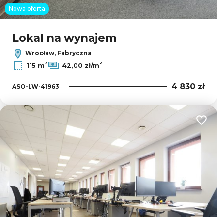
Nowa oferta
Lokal na wynajem
Wrocław, Fabryczna
2
2
115 m
42,00 zł/m
4 830 zł
ASO-LW-41963
Dodaj