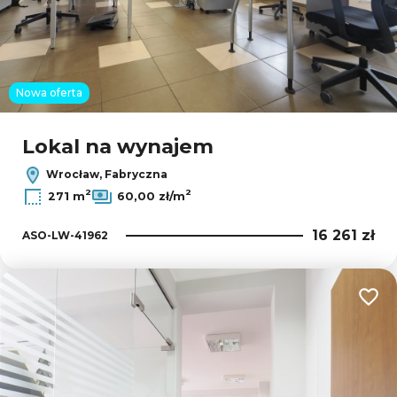
Nowa oferta
Lokal na wynajem
Wrocław, Fabryczna
2
2
271 m
60,00 zł/m
16 261 zł
ASO-LW-41962
Dodaj