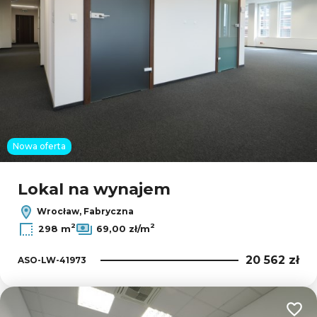
Nowa oferta
Lokal na wynajem
Wrocław, Fabryczna
2
2
298 m
69,00 zł/m
20 562 zł
ASO-LW-41973
Dodaj