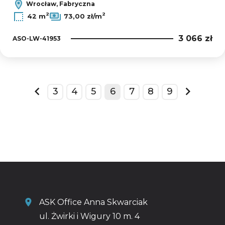
Wrocław, Fabryczna
2
2
42 m
73,00 zł/m
3 066 zł
ASO-LW-41953
3
4
5
6
7
8
9
prev
next
ASK Office Anna Skwarciak
ul. Żwirki i Wigury 10 m. 4