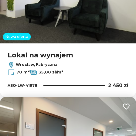
Nowa oferta
Lokal na wynajem
Wrocław, Fabryczna
2
2
70 m
35,00 zł/m
2 450 zł
ASO-LW-41978
Dodaj