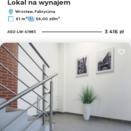
Lokal na wynajem
Wrocław, Fabryczna
2
2
61 m
56,00 zł/m
3 416 zł
ASO-LW-41983
Dodaj