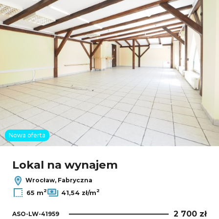
Nowa oferta
Lokal na wynajem
Wrocław, Fabryczna
2
2
65 m
41,54 zł/m
2 700 zł
ASO-LW-41959