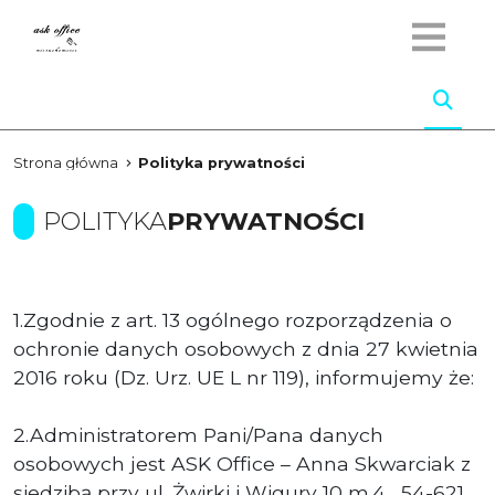
Strona główna
Polityka prywatności
POLITYKA
PRYWATNOŚCI
1.Zgodnie z art. 13 ogólnego rozporządzenia o
ochronie danych osobowych z dnia 27 kwietnia
2016 roku (Dz. Urz. UE L nr 119), informujemy że:
2.Administratorem Pani/Pana danych
osobowych jest ASK Office – Anna Skwarciak z
siedzibą przy ul. Żwirki i Wigury 10 m.4 , 54-621