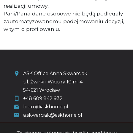
realizacji umowy,
Pani/Pana dane osobowe nie będą podlegały
zautomatyzowanemu podejmowaniu decyzji,
w tym o profilowaniu.
ASK Office Anna Skwarciak
ul. Żwirki i Wigury 10 m. 4
54-621 Wrocław
+48 609 842 932
biuro@askhome.pl
a.skwarciak@askhome.pl
Ta strona wykorzystuje pliki cookies w