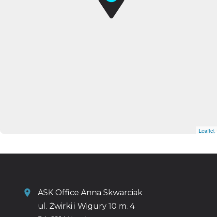
Leaflet
|
© OpenMapTiles
© OpenStreetMap contributors
ASK Office Anna Skwarciak
ul. Żwirki i Wigury 10 m. 4