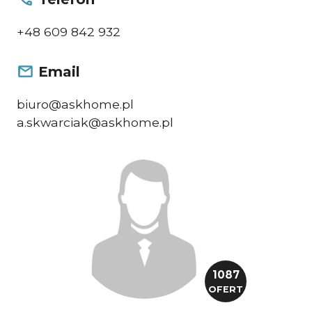
+48 609 842 932
Email
biuro@askhome.pl
a.skwarciak@askhome.pl
1087
OFERT