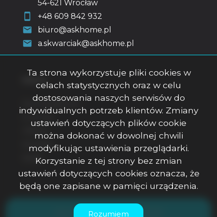
54-621 Wrocław
+48 609 842 932
biuro@askhome.pl
a.skwarciak@askhome.pl
Ta strona wykorzystuje pliki cookies w
Menu
celach statystycznych oraz w celu
dostosowania naszych serwisów do
Strona główna
indywidualnych potrzeb klientów. Zmiany
O firmie
ustawień dotyczących plików cookie
Oferty
można dokonać w dowolnej chwili
Kontakt
modyfikując ustawienia przeglądarki.
Rodo
Korzystanie z tej strony bez zmian
ustawień dotyczących cookies oznacza, że
będą one zapisane w pamięci urządzenia.
ASK Office Anna Skwarciak © 2026
Rozumiem