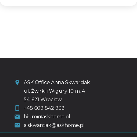
ASK Office Anna Skwarciak
ul. Żwirki i Wigury 10 m. 4
54-621 Wrocław
+48 609 842 932
biuro@askhome.pl
a.skwarciak@askhome.pl