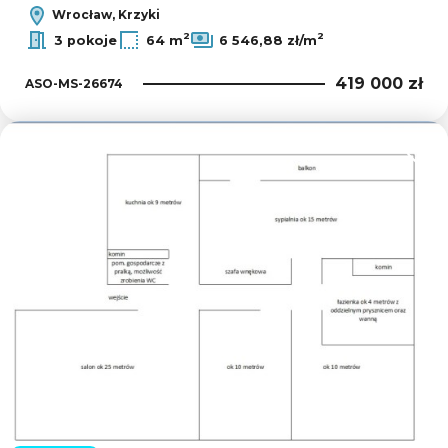
Wrocław, Krzyki
2
2
3 pokoje
64 m
6 546,88 zł/m
419 000 zł
ASO-MS-26674
Dodaj