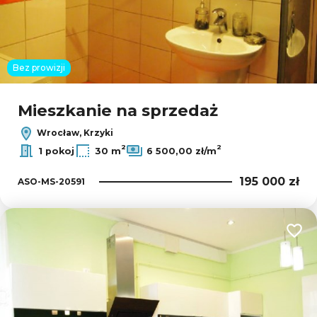
Bez prowizji
Mieszkanie na sprzedaż
Wrocław, Krzyki
2
2
1 pokoj
30 m
6 500,00 zł/m
195 000 zł
ASO-MS-20591
Dodaj