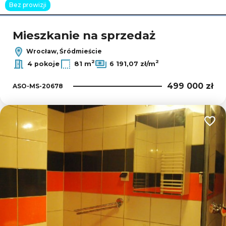
Bez prowizji
Mieszkanie na sprzedaż
Wrocław, Śródmieście
2
2
4 pokoje
81 m
6 191,07 zł/m
499 000 zł
ASO-MS-20678
Dodaj