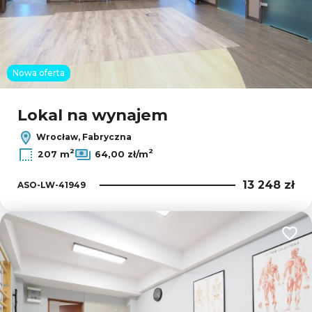
Nowa oferta
Lokal na wynajem
Wrocław, Fabryczna
2
2
207 m
64,00 zł/m
13 248 zł
ASO-LW-41949
Dodaj