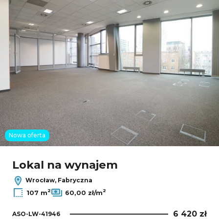
Nowa oferta
Lokal na wynajem
Wrocław, Fabryczna
2
2
107 m
60,00 zł/m
6 420 zł
ASO-LW-41946