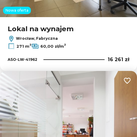
Nowa oferta
Lokal na wynajem
Wrocław, Fabryczna
2
2
271 m
60,00 zł/m
16 261 zł
ASO-LW-41962
Dodaj