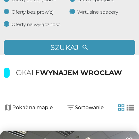
Oferty bez prowizji
Wirtualne spacery
Oferty na wyłączność
SZUKAJ
LOKALE
WYNAJEM WROCŁAW
+
−
Pokaż na mapie
Sortowanie
2
tabela
list
4