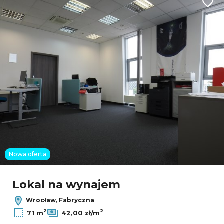
Dodaj
2
5
Nowa oferta
Leaflet
|
© OpenMapTiles
© OpenStreetMap contributors
Lokal na wynajem
Wrocław, Fabryczna
2
2
71 m
42,00 zł/m