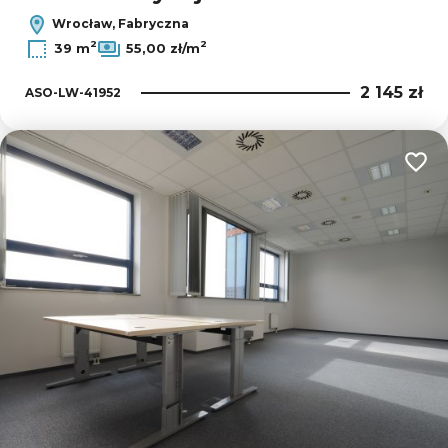
Wrocław, Fabryczna
2
2
39 m
55,00 zł/m
2 145 zł
ASO-LW-41952
Dodaj