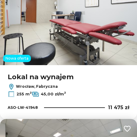
Nowa oferta
Lokal na wynajem
Wrocław, Fabryczna
2
2
255 m
45,00 zł/m
11 475 zł
ASO-LW-41948
Dodaj