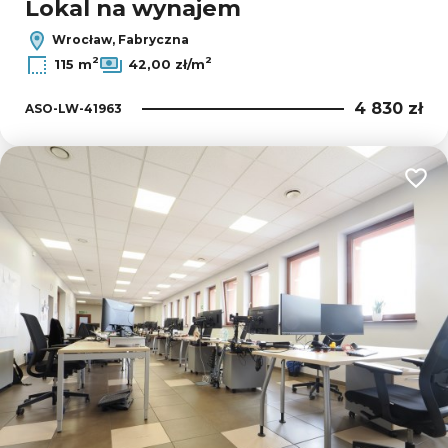
Lokal na wynajem
Wrocław, Fabryczna
2
2
115 m
42,00 zł/m
4 830 zł
ASO-LW-41963
Dodaj