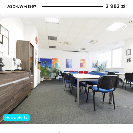
2 982 zł
ASO-LW-41967
Dodaj
Nowa oferta