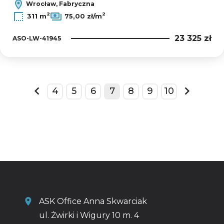
Wrocław, Fabryczna
2
2
311 m
75,00 zł/m
23 325 zł
ASO-LW-41945
4
5
6
7
8
9
10
prev
next
ASK Office Anna Skwarciak
ul. Żwirki i Wigury 10 m. 4