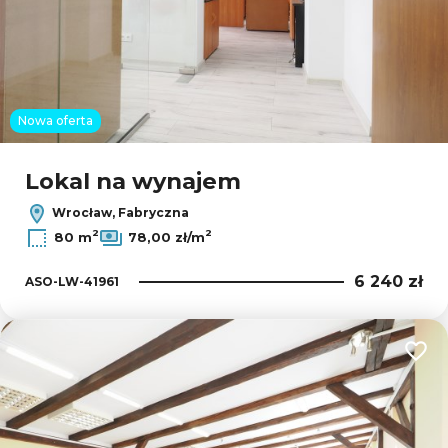
Nowa oferta
Lokal na wynajem
Wrocław, Fabryczna
2
2
80 m
78,00 zł/m
6 240 zł
ASO-LW-41961
Dodaj