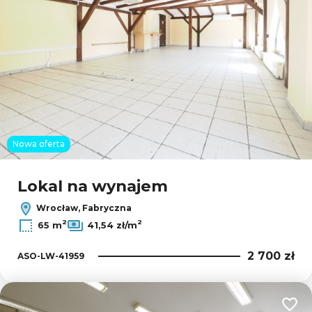
Nowa oferta
Lokal na wynajem
Wrocław, Fabryczna
2
2
65 m
41,54 zł/m
2 700 zł
ASO-LW-41959
Dodaj