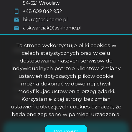
54-621 Wrocław
+48 609 842 932
biuro@askhome.pl
a.skwarciak@askhome.pl
Ta strona wykorzystuje pliki cookies w
Menu
celach statystycznych oraz w celu
dostosowania naszych serwisów do
Strona główna
indywidualnych potrzeb klientów. Zmiany
O firmie
ustawień dotyczących plików cookie
Oferty
można dokonać w dowolnej chwili
Kontakt
modyfikując ustawienia przeglądarki.
Rodo
Korzystanie z tej strony bez zmian
ustawień dotyczących cookies oznacza, że
będą one zapisane w pamięci urządzenia.
ASK Office Anna Skwarciak © 2026
Rozumiem