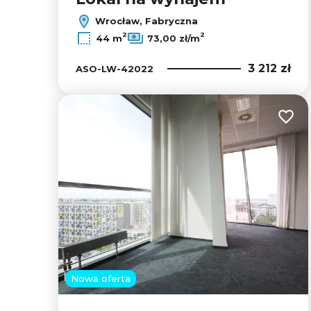
Wrocław, Fabryczna
2
2
44 m
73,00 zł/m
3 212 zł
ASO-LW-42022
Dodaj
Nowa oferta