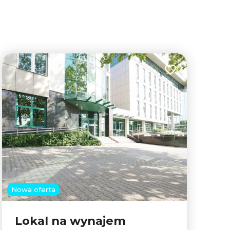
lubionych
Dodaj do ulubion
Nowa oferta
Lokal na wynajem