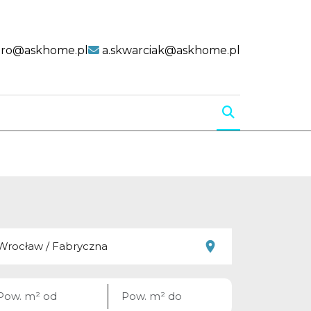
uro@askhome.pl
a.skwarciak@askhome.pl