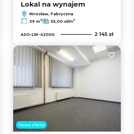
Lokal na wynajem
Wrocław, Fabryczna
2
2
39 m
55,00 zł/m
2 145 zł
ASO-LW-42000
 do ulubionych
Dodaj do u
Nowa oferta