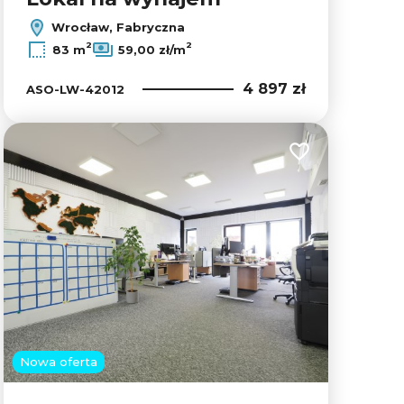
Wrocław, Fabryczna
2
2
83 m
59,00 zł/m
4 897 zł
ASO-LW-42012
lubionych
Dodaj do ulubion
Nowa oferta