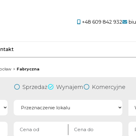
+48 609 842 932
bi
ntakt
favorite
ocław
Fabryczna
Sprzedaż
Wynajem
Komercyjne