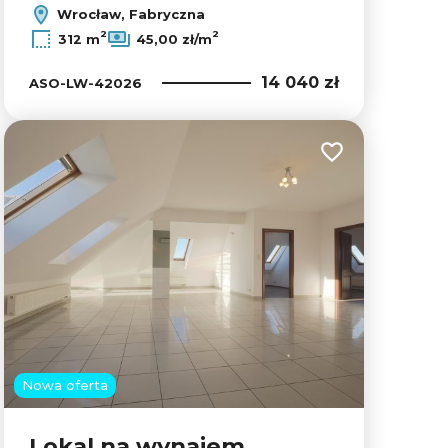
Wrocław, Fabryczna
Leaflet
|
© OpenMapTiles
© OpenStreetMap contributors
2
2
312 m
45,00 zł/m
14 040 zł
ASO-LW-42026
lubionych
Dodaj do ulubion
Nowa oferta
Lokal na wynajem