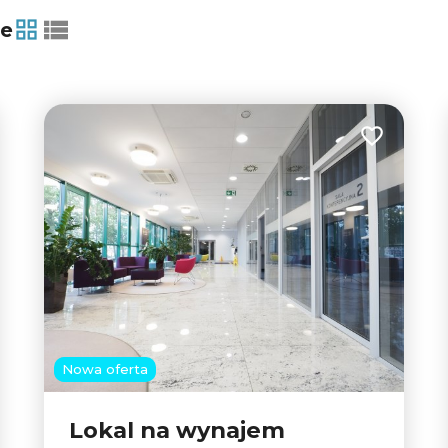
ie
tabela
lista
 do ulubionych
Dodaj do u
Nowa oferta
Lokal na wynajem