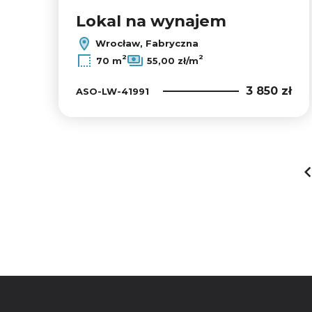
Lokal na wynajem
Wrocław, Fabryczna
2
2
70 m
55,00 zł/m
3 850 zł
ASO-LW-41991