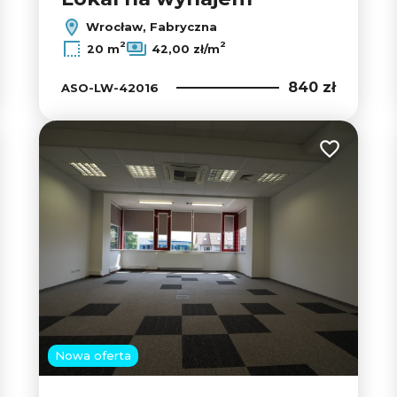
Wrocław, Fabryczna
2
2
20 m
42,00 zł/m
840 zł
ASO-LW-42016
 do ulubionych
Dodaj do u
Nowa oferta