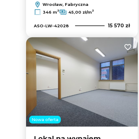
Wrocław, Fabryczna
2
2
346 m
45,00 zł/m
15 570 zł
ASO-LW-42028
Dodaj
Nowa oferta
Lokal na wynajem