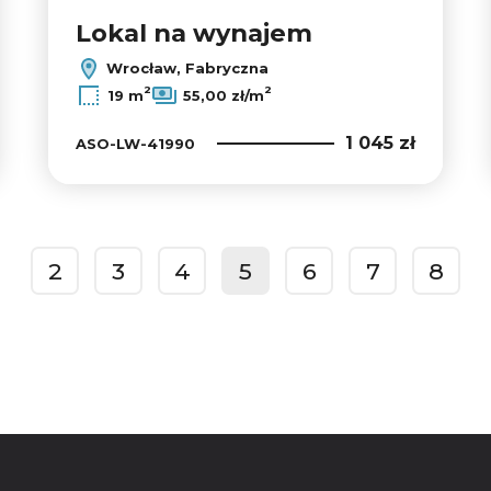
Lokal na wynajem
Wrocław, Fabryczna
2
2
19 m
55,00 zł/m
1 045 zł
ASO-LW-41990
2
3
4
5
6
7
8
prev