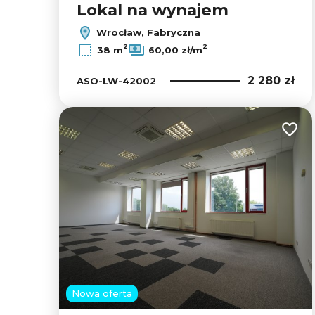
Lokal na wynajem
Wrocław, Fabryczna
2
2
38 m
60,00 zł/m
2 280 zł
ASO-LW-42002
Dodaj
Nowa oferta