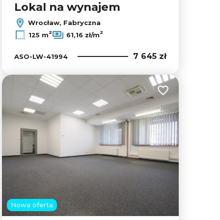
Lokal na wynajem
Wrocław, Fabryczna
2
2
125 m
61,16 zł/m
7 645 zł
ASO-LW-41994
lubionych
Dodaj do ulubion
Nowa oferta