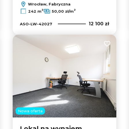
Wrocław, Fabryczna
2
2
242 m
50,00 zł/m
12 100 zł
ASO-LW-42027
 do ulubionych
Dodaj do u
Nowa oferta
Lokal na wynajem