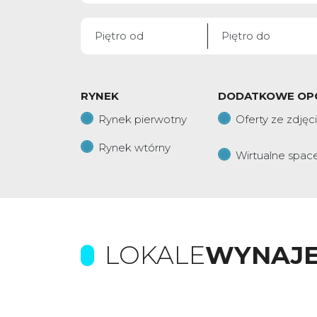
RYNEK
DODATKOWE OP
Rynek pierwotny
Oferty ze zdjęc
Rynek wtórny
Wirtualne spac
LOKALE
WYNAJ