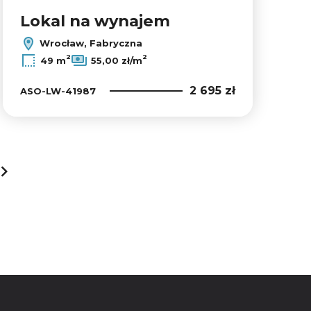
Lokal na wynajem
Wrocław, Fabryczna
2
2
49 m
55,00 zł/m
2 695 zł
ASO-LW-41987
next