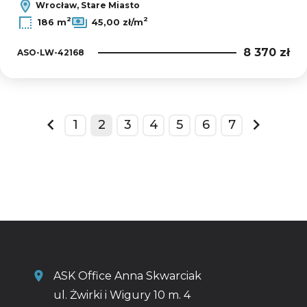
Wrocław, Stare Miasto
2
2
186 m
45,00 zł/m
8 370 zł
ASO-LW-42168
1
2
3
4
5
6
7
prev
next
ASK Office Anna Skwarciak
ul. Żwirki i Wigury 10 m. 4