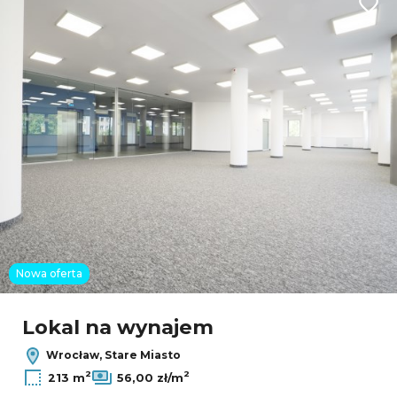
3
Dodaj
24
4
3
2
Nowa oferta
Leaflet
|
© OpenMapTiles
© OpenStreetMap contributors
Lokal na wynajem
Wrocław, Stare Miasto
2
2
213 m
56,00 zł/m