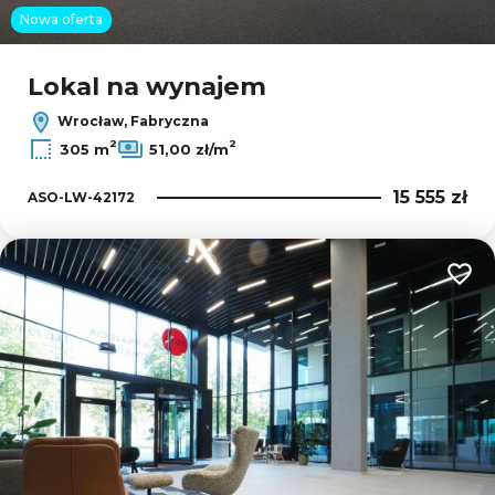
Nowa oferta
Lokal na wynajem
Wrocław, Fabryczna
2
2
305 m
51,00 zł/m
15 555 zł
ASO-LW-42172
Dodaj