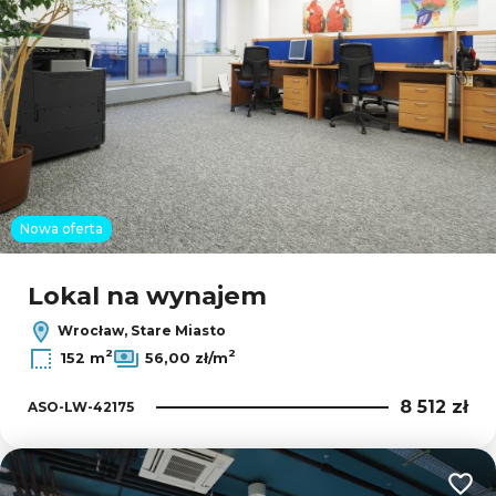
Nowa oferta
Lokal na wynajem
Wrocław, Stare Miasto
2
2
152 m
56,00 zł/m
8 512 zł
ASO-LW-42175
Dodaj