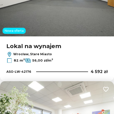
Nowa oferta
Lokal na wynajem
Wrocław, Stare Miasto
2
2
82 m
56,00 zł/m
4 592 zł
ASO-LW-42176
Dodaj