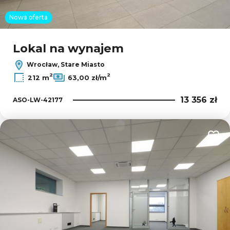
Nowa oferta
Lokal na wynajem
Wrocław, Stare Miasto
2
2
212 m
63,00 zł/m
13 356 zł
ASO-LW-42177
Dodaj