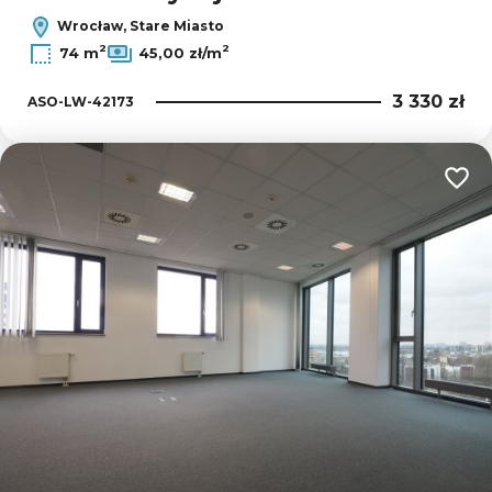
Wrocław, Stare Miasto
2
2
74 m
45,00 zł/m
3 330 zł
ASO-LW-42173
Dodaj