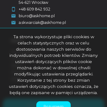
54-621 Wrocław
+48 609 842 932
biuro@askhome.pl
a.skwarciak@askhome.pl
Ta strona wykorzystuje pliki cookies w
Menu
celach statystycznych oraz w celu
dostosowania naszych serwisów do
Strona główna
indywidualnych potrzeb klientów. Zmiany
O firmie
ustawień dotyczących plików cookie
Oferty
można dokonać w dowolnej chwili
Kontakt
modyfikując ustawienia przeglądarki.
Rodo
Korzystanie z tej strony bez zmian
ustawień dotyczących cookies oznacza, że
będą one zapisane w pamięci urządzenia.
ASK Office Anna Skwarciak © 2026
Rozumiem