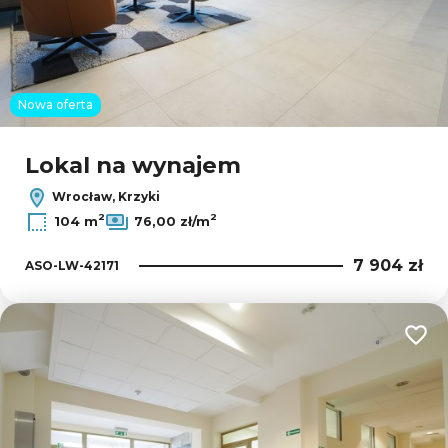
Nowa oferta
Lokal na wynajem
Wrocław, Krzyki
2
2
104 m
76,00 zł/m
7 904 zł
ASO-LW-42171
Dodaj