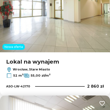
Nowa oferta
Lokal na wynajem
Wrocław, Stare Miasto
2
2
52 m
55,00 zł/m
2 860 zł
ASO-LW-42170
Dodaj