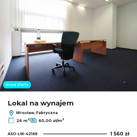
Nowa oferta
Lokal na wynajem
Wrocław, Fabryczna
2
2
26 m
60,00 zł/m
1 560 zł
ASO-LW-42169