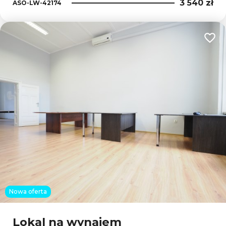
3 540 zł
ASO-LW-42174
Dodaj
Nowa oferta
Lokal na wynajem