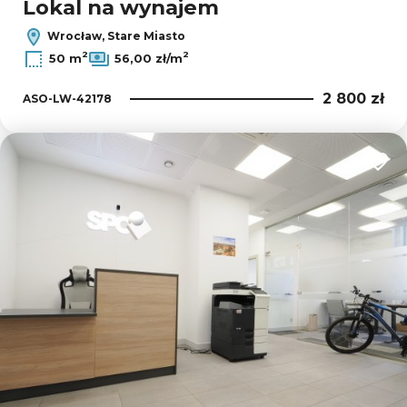
Lokal na wynajem
Wrocław, Stare Miasto
2
2
50 m
56,00 zł/m
2 800 zł
ASO-LW-42178
Dodaj