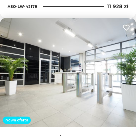
11 928 zł
ASO-LW-42179
Dodaj
Nowa oferta