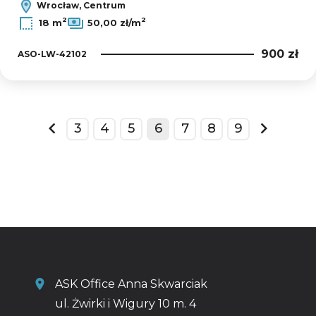
Wrocław, Centrum
2
2
18 m
50,00 zł/m
900 zł
ASO-LW-42102
3
4
5
6
7
8
9
prev
next
ASK Office Anna Skwarciak
ul. Żwirki i Wigury 10 m. 4