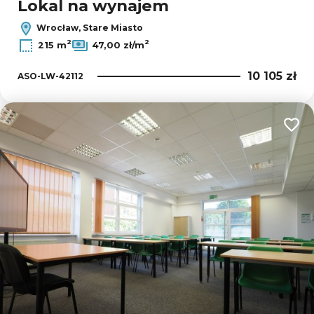
Lokal na wynajem
Wrocław, Stare Miasto
2
2
215 m
47,00 zł/m
10 105 zł
ASO-LW-42112
Dodaj