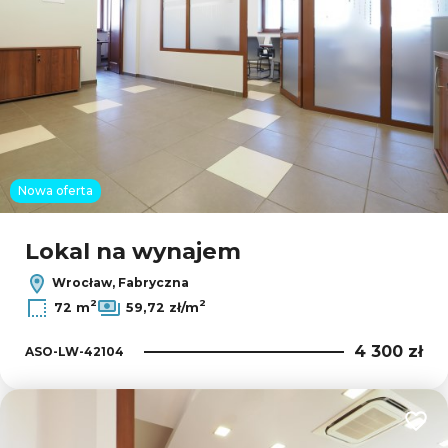
Nowa oferta
Lokal na wynajem
Wrocław, Fabryczna
2
2
72 m
59,72 zł/m
4 300 zł
ASO-LW-42104
Dodaj