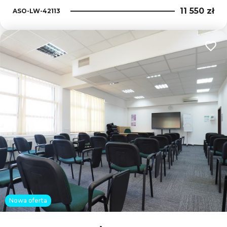
11 550 zł
ASO-LW-42113
Dodaj
Nowa oferta