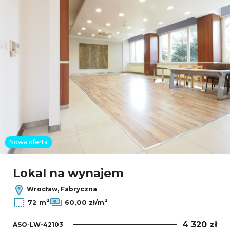
Nowa oferta
Lokal na wynajem
Wrocław, Fabryczna
2
2
72 m
60,00 zł/m
4 320 zł
ASO-LW-42103