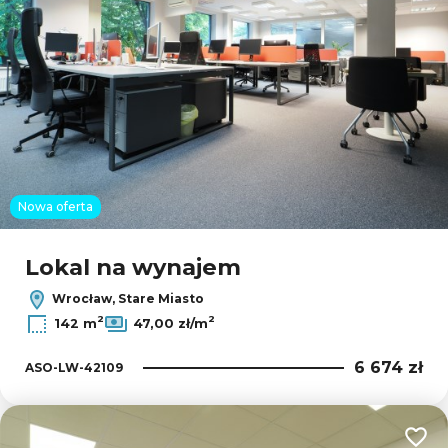
Nowa oferta
Lokal na wynajem
Wrocław, Stare Miasto
2
2
142 m
47,00 zł/m
6 674 zł
ASO-LW-42109
Dodaj