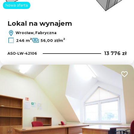
Nowa oferta
Lokal na wynajem
Wrocław, Fabryczna
2
2
246 m
56,00 zł/m
13 776 zł
ASO-LW-42106
Dodaj