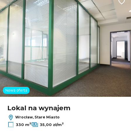
3
Dodaj
24
4
3
2
Nowa oferta
Leaflet
|
© OpenMapTiles
© OpenStreetMap contributors
Lokal na wynajem
Wrocław, Stare Miasto
2
2
330 m
35,00 zł/m