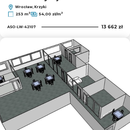
Wrocław, Krzyki
2
2
253 m
54,00 zł/m
13 662 zł
ASO-LW-42107
Dodaj