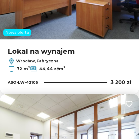
Nowa oferta
Lokal na wynajem
Wrocław, Fabryczna
2
2
72 m
44,44 zł/m
3 200 zł
ASO-LW-42105
Dodaj