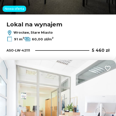
Nowa oferta
Lokal na wynajem
Wrocław, Stare Miasto
2
2
91 m
60,00 zł/m
5 460 zł
ASO-LW-42111
Dodaj