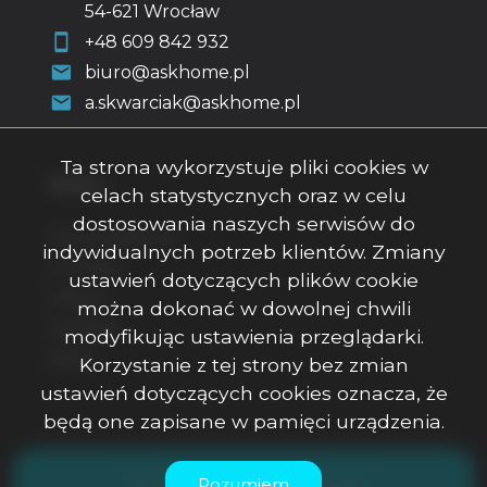
54-621 Wrocław
+48 609 842 932
biuro@askhome.pl
a.skwarciak@askhome.pl
Ta strona wykorzystuje pliki cookies w
Menu
celach statystycznych oraz w celu
dostosowania naszych serwisów do
Strona główna
indywidualnych potrzeb klientów. Zmiany
O firmie
ustawień dotyczących plików cookie
Oferty
można dokonać w dowolnej chwili
Kontakt
modyfikując ustawienia przeglądarki.
Rodo
Korzystanie z tej strony bez zmian
ustawień dotyczących cookies oznacza, że
będą one zapisane w pamięci urządzenia.
ASK Office Anna Skwarciak © 2026
Rozumiem