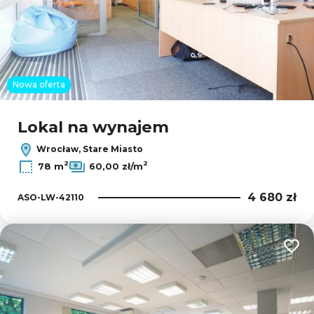
Nowa oferta
Lokal na wynajem
Wrocław, Stare Miasto
2
2
78 m
60,00 zł/m
4 680 zł
ASO-LW-42110
Dodaj