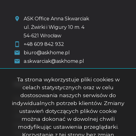
ASK Office Anna Skwarciak
ul. Żwirki i Wigury 10 m. 4
54-621 Wrocław
+48 609 842 932
biuro@askhome.pl
a.skwarciak@askhome.pl
Ta strona wykorzystuje pliki cookies w
Menu
celach statystycznych oraz w celu
dostosowania naszych serwisów do
Strona główna
indywidualnych potrzeb klientów. Zmiany
O firmie
ustawień dotyczących plików cookie
Oferty
można dokonać w dowolnej chwili
Kontakt
modyfikując ustawienia przeglądarki.
Rodo
Korzystanie z tej strony bez zmian