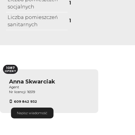
1
socjalnych
Liczba pomieszczeń
1
sanitarnych
1087
OFERT
Anna Skwarciak
Agent
Nr licencji: 16519
609 842 932
Napisz wiadomość