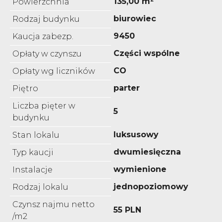
135,00 m²
Powierzchnia
biurowiec
Rodzaj budynku
9450
Kaucja zabezp.
Części wspólne
Opłaty w czynszu
CO
Opłaty wg liczników
parter
Piętro
Liczba pięter w
5
budynku
luksusowy
Stan lokalu
dwumiesięczna
Typ kaucji
wymienione
Instalacje
jednopoziomowy
Rodzaj lokalu
Czynsz najmu netto
55 PLN
/m2