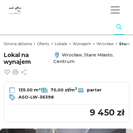
Strona główna
Oferty
Lokale
Wynajem
Wrocław
Stare 
Lokal na
Wrocław, Stare Miasto,
wynajem
Centrum
Dodaj do ulubionych
Drukuj
Udostępnij
2
135.00 m²
70,00 zł/m
parter
ASO-LW-36398
9 450 zł