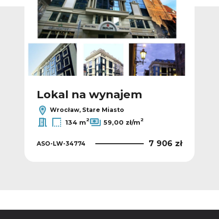
Lokal na wynajem
L
Wrocław, Stare Miasto
2
2
134 m
59,00 zł/m
 zł
7 906 zł
ASO-LW-34774
AS