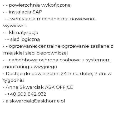
• - powierzchnia wykończona
• - instalacja SAP
• - wentylacja mechaniczna nawiewno-
wywiewna
• - klimatyzacja
• - sieć logiczna
• - ogrzewanie: centralne ogrzewanie zasilane z
miejskiej sieci ciepłowniczej
• - całodobowa ochrona osobowa z systemem
monitoringu wizyjnego
• Dostęp do powierzchni 24 h na dobę, 7 dni w
tygodniu
• Anna Skwarciak ASK OFFICE
• +48 609 842 932
• a.skwarciak@askhome.pl