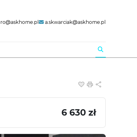
uro@askhome.pl
a.skwarciak@askhome.pl
Dodaj do ulubiony
Drukuj
Udostępnij
6 630 zł