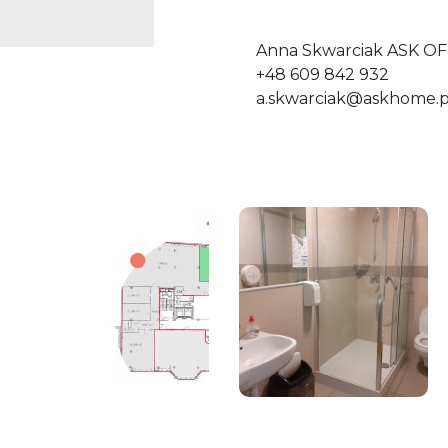
Anna Skwarciak ASK OF
+48 609 842 932
a.skwarciak@askhome.p