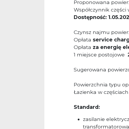
Proponowana powier
Współczynnik części
Dostępność: 1.05.202
Czynsz najmu powier
Opłata
service char
Opłata
za energię e
1 miejsce postojowe
2
Sugerowana powierzch
Powierzchnia typu op
Łazienka w częściach
Standard:
zasilanie elektry
transformatorow