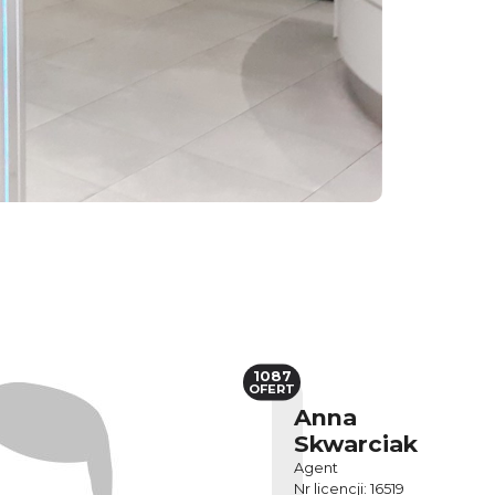
1087
OFERT
Anna
Skwarciak
Agent
Nr licencji: 16519