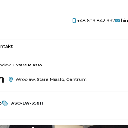
+48 609 842 932
bi
ntakt
favorite
ocław
Stare Miasto
em
Wrocław, Stare Miasto, Centrum
o
ASO-LW-35811