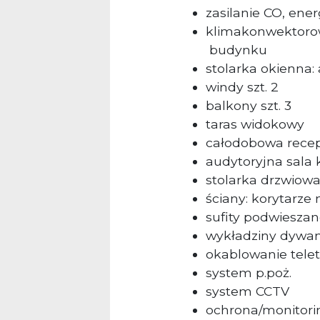
zasilanie CO, ene
klimakonwektorow
budynku
stolarka okienna:
windy szt. 2
balkony szt. 3
taras widokowy
całodobowa recep
audytoryjna sala 
stolarka drzwiowa
ściany: korytarz
sufity podwiesza
wykładziny dywa
okablowanie tele
system p.poż.
system CCTV
ochrona/monitor