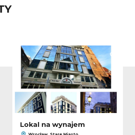
TY
 do ulubionych
Dodaj do u
Lokal na wynajem
Wrocław, Stare Miasto