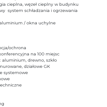
rgia cieplna, węzeł cieplny w budynku
y system schładzania i ogrzewania
 aluminium / okna uchylne
cja/ochrona
konferencyjna na 100 miejsc
: aluminium, drewno, szkło
e murowane, działowe GK
ne systemowe
nowe
techniczne
ing