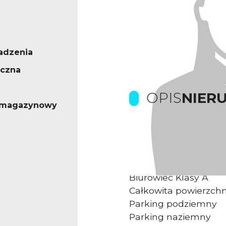
adzenia
ęczna
OPIS
NIER
- magazynowy
Prowizje dla biura p
Kompleks biurowy u
Biurowiec Klasy A
Całkowita powierzch
Parking podziemny
Parking naziemny