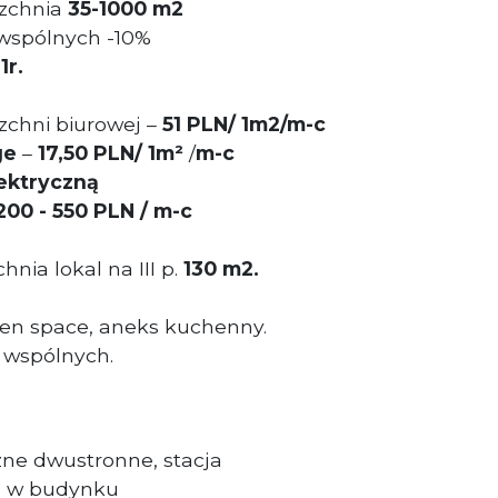
zchnia
35
-1000 m
2
 wspólnych -10%
1r.
zchni biurowej –
51
PLN
/ 1m2/m-c
ge
–
17,50 PLN/ 1m²
/
m-c
lektryczną
00 - 550 PLN / m-c
nia lokal na III p.
130 m2.
en space, aneks kuchenny.
 wspólnych.
czne dwustronne, stacja
a w budynku