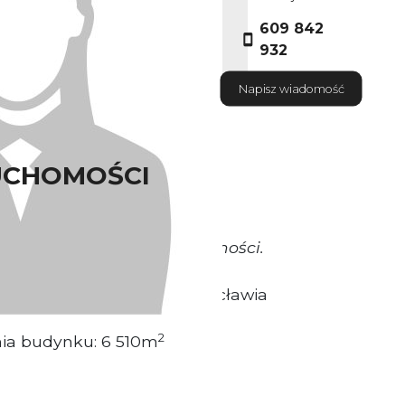
609 842
932
Napisz wiadomość
UCHOMOŚCI
okrywa Właściciel nieruchomości.
sytuowany w Centrum Wrocławia
2
nia budynku: 6 510m