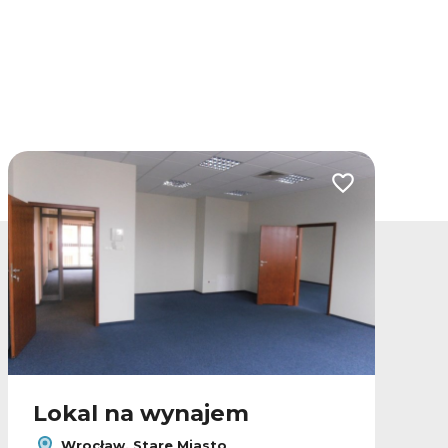
lubionych
Dodaj do ulubio
Lokal na wynajem
Wrocław, Stare Miasto