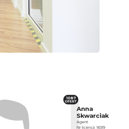
1087
OFERT
Anna
Skwarciak
Agent
Nr licencji: 16519