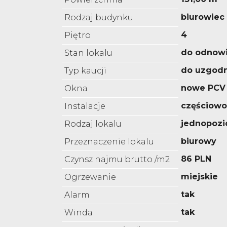
biurowiec
Rodzaj budynku
4
Piętro
do odnowi
Stan lokalu
do uzgodn
Typ kaucji
nowe PCV
Okna
częściow
Instalacje
jednopoz
Rodzaj lokalu
biurowy
Przeznaczenie lokalu
86 PLN
Czynsz najmu brutto /m2
miejskie
Ogrzewanie
tak
Alarm
tak
Winda