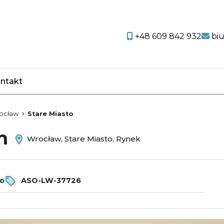
+48 609 842 932
bi
ntakt
favorite
ocław
Stare Miasto
em
Wrocław, Stare Miasto, Rynek
ro
ASO-LW-37726