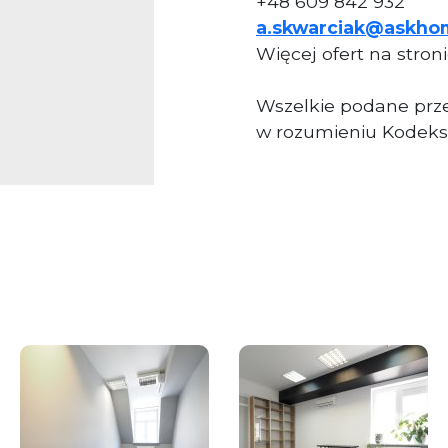
+48 609 842 932
a.skwarciak@askho
Więcej ofert na stron
Wszelkie podane prze
w rozumieniu Kodeks