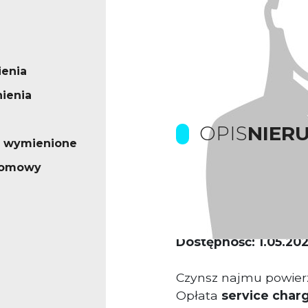
enia
ienia
OPIS
NIER
o wymienione
iomowy
Kamienica biurowa
Proponowana powier
Współczynnik części 
Dostępność: 1.05.202
Czynsz najmu powierz
Opłata
service char