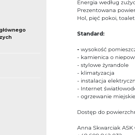
Energia według zużyc
Prezentowana powierz
Hol, pięć pokoi, toale
 głównego
Standard:
szych
-
wysokość pomieszc
- kamienica o niepow
- stylowe żyrandole
- klimatyzacja
- instalacja elektrycz
- Internet światłowo
- ogrzewanie miejski
Dostęp do powierzchn
Anna Skwarciak ASK