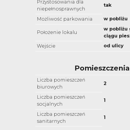
Przystosowania dla
tak
niepełnosprawnych
w pobliżu
Możliwość parkowania
w pobliżu
Położenie lokalu
ciągu pie
od ulicy
Wejście
Pomieszczenia
Liczba pomieszczeń
2
biurowych
Liczba pomieszczeń
1
socjalnych
Liczba pomieszczeń
1
sanitarnych