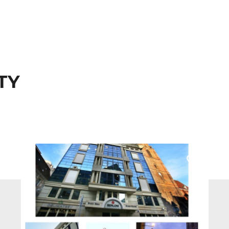
TY
 do ulubionych
Dodaj do u