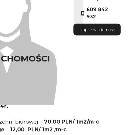
609 842
932
Napisz wiadomość
UCHOMOŚCI
zchnia
141 m2
wspólnych -
0 %
4r.
chni biurowej –
70,00 PLN/ 1m2/m-c
ge
–
12,00 PLN/ 1m2
/
m-c