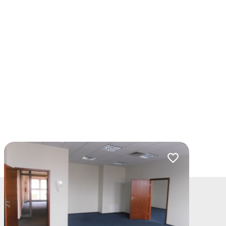
lubionych
Dodaj do ulubio