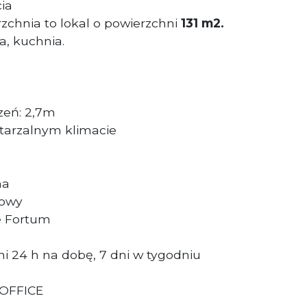
ia
chnia to lokal o powierzchni
131 m2.
ta, kuchnia.
zeń: 2,7m
tarzalnym klimacie
na
dowy
e Fortum
i 24 h na dobę, 7 dni w tygodniu
 OFFICE