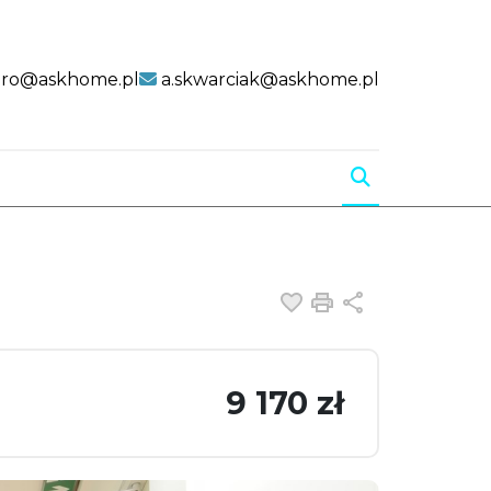
uro@askhome.pl
a.skwarciak@askhome.pl
Dodaj do ulubiony
Drukuj
Udostępnij
9 170 zł