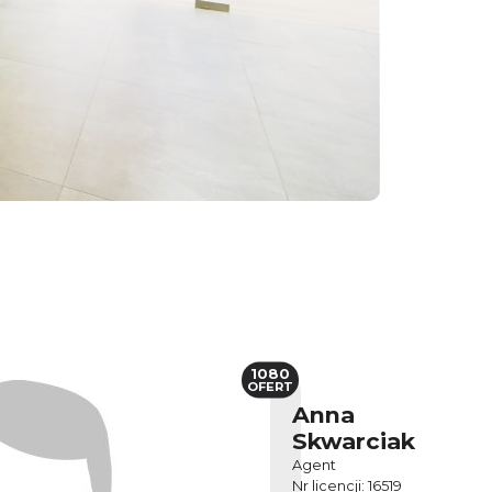
1080
OFERT
Anna
Skwarciak
Agent
Nr licencji: 16519