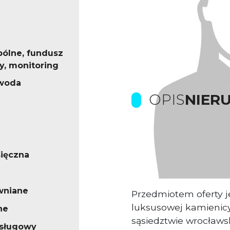
pólne, fundusz
, monitoring
 woda
OPIS
NIER
P
rowizje pokrywa Wł
ięczna
Fotografie sa jedyni
wniane
Przedmiotem oferty je
luksusowej kamienicy
ne
sąsiedztwie wrocławs
usługowy