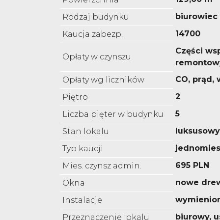
biurowiec
Rodzaj budynku
14700
Kaucja zabezp.
Części ws
Opłaty w czynszu
remontowy
CO, prąd,
Opłaty wg liczników
2
Piętro
5
Liczba pięter w budynku
luksusowy
Stan lokalu
jednomies
Typ kaucji
695 PLN
Mies. czynsz admin.
nowe dre
Okna
wymienio
Instalacje
biurowy, 
Przeznaczenie lokalu