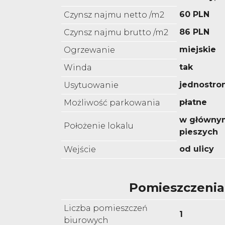
60 PLN
Czynsz najmu netto /m2
86 PLN
Czynsz najmu brutto /m2
miejskie
Ogrzewanie
tak
Winda
jednostro
Usytuowanie
płatne
Możliwość parkowania
w główny
Położenie lokalu
pieszych
od ulicy
Wejście
Pomieszczenia
Liczba pomieszczeń
1
biurowych