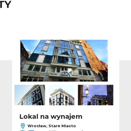
TY
 do ulubionych
Dodaj do u
Lokal na wynajem
Wrocław, Stare Miasto