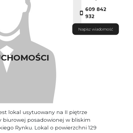
609 842
932
Napisz wiadomość
UCHOMOŚCI
aściciel nieruchomości
e poglądowe.
st lokal usytuowany na II piętrze
 biurowej posadowionej w bliskim
kiego Rynku. Lokal o powierzchni 129