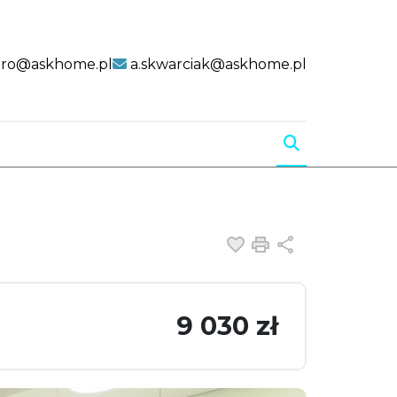
uro@askhome.pl
a.skwarciak@askhome.pl
Dodaj do ulubiony
Drukuj
Udostępnij
9 030 zł