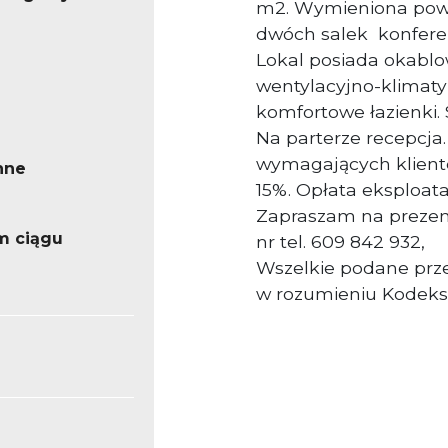
m2. Wymieniona powie
dwóch salek konferen
Lokal posiada okablow
wentylacyjno-klimat
komfortowe łazienki.
Na parterze recepcja
wymagających klient
nne
15%. Opłata eksploata
Zapraszam na prezen
m ciągu
nr tel. 609 842 932,
Wszelkie podane prze
w rozumieniu Kodeks