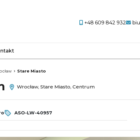
+48 609 842 932
bi
ntakt
favorite
ocław
Stare Miasto
em
Wrocław, Stare Miasto, Centrum
ro
ASO-LW-40957