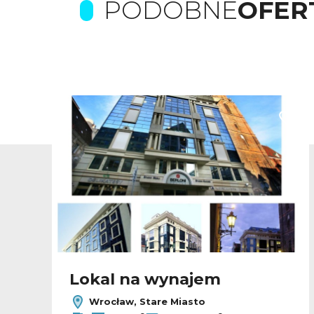
PODOBNE
OFER
odaj do ulubionych
Dodaj
Lokal na wynajem
Wrocław, Stare Miasto