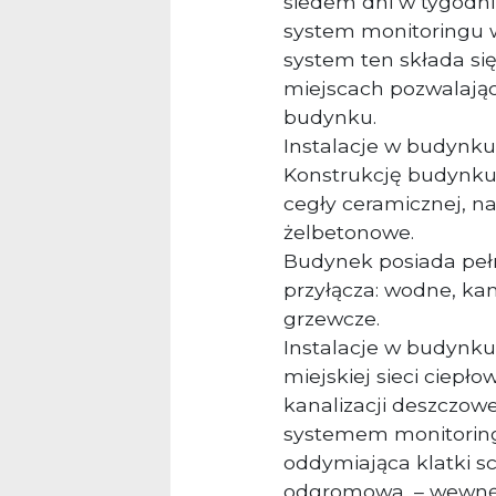
siedem dni w tygodn
system monitoringu wi
system ten składa si
miejscach pozwalają
budynku.
Instalacje w budynku
Konstrukcję budynku
cegły ceramicznej, na
żelbetonowe.
Budynek posiada pełne
przyłącza: wodne, kan
grzewcze.
Instalacje w budynku:
miejskiej sieci ciepłow
kanalizacji deszczowej
systemem monitoringu
oddymiająca klatki s
odgromowa, – wewnęt