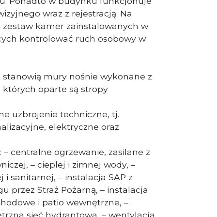
iu. Ponadto w budynku funkcjonuje
zyjnego wraz z rejestracją. Na
ę zestaw kamer zainstalowanych w
cych kontrolować ruch osobowy w
 stanowią mury nośnie wykonane z
 których oparte są stropy
 uzbrojenie techniczne, tj.
alizacyjne, elektryczne oraz
 – centralne ogrzewanie, zasilane z
niczej, – cieplej i zimnej wody, –
 i sanitarnej, – instalacja SAP z
 przez Straż Pożarną, – instalacja
chodowe i patio wewnętrzne, –
rzna sieć hydrantowa, – wentylacja