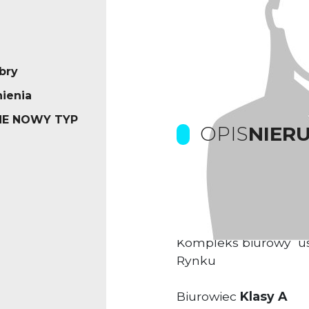
bry
ienia
E NOWY TYP
OPIS
NIER
Prowizje dla biura p
Kompleks biurowy us
Rynku
Biurowiec
Klasy A