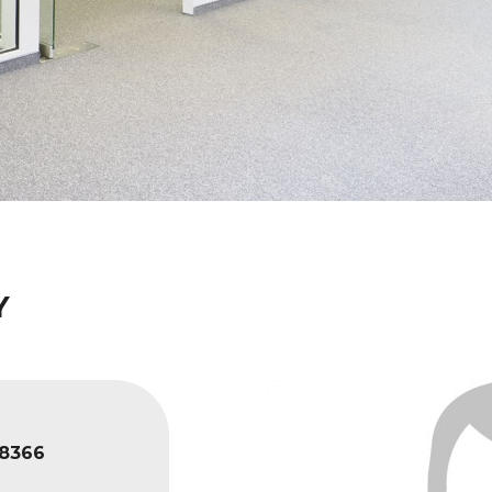
Y
8366