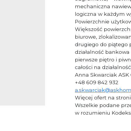
mechaniczna nawiewno
logiczna w każdym 
Powierzchnie użytko
Większość powierzch
biurowe, zlokalizowa
drugiego do piątego 
działalność bankowa 
pierwsze piętro i pi
całości na działalnoś
Anna Skwarciak ASK
+48 609 842 932
a.skwarciak@askhom
Więcej ofert na stron
Wszelkie podane prze
w rozumieniu Kodeks