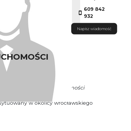
609 842
932
Napisz wiadomość
UCHOMOŚCI
okrywa Właściciel Nieruchomości
ytuowany w okolicy wrocławskiego