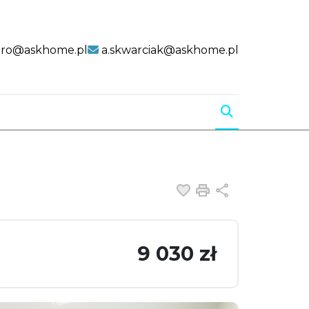
uro@askhome.pl
a.skwarciak@askhome.pl
Dodaj do ulubiony
Drukuj
Udostępnij
9 030 zł