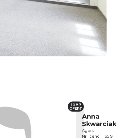
1087
OFERT
Anna
Skwarciak
Agent
Nr licencji: 16519