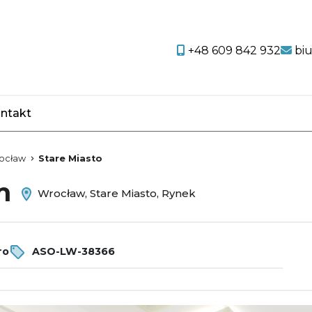
+48 609 842 932
bi
ntakt
favorite
ocław
Stare Miasto
em
Wrocław, Stare Miasto, Rynek
ro
ASO-LW-38366