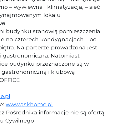
 – wywiewna i klimatyzacja, – sieć
wynajmowanym lokalu.
we
ni budynku stanowią pomieszczenia
ne na czterech kondygnacjach – od
piętra. Na parterze prowadzona jest
i gastronomiczna. Natomiast
wnice budynku przeznaczone są w
ć gastronomiczną i klubową.
 OFFICE
e.pl
ie:
www.askhome.pl
z Pośrednika informacje nie są ofertą
u Cywilnego