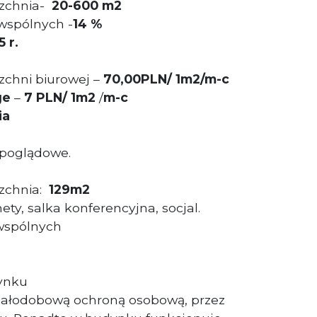
zchnia-
20-600 m2
wspólnych -
14
%
 r.
chni biurowej –
70,00PLN/ 1m2/m-c
ge
–
7
PLN
/ 1m2
/
m-c
ia
 poglądowe.
zchnia:
129m2
nety, salka konferencyjna, socjal.
 wspólnych
ynku
 całodobową ochroną osobową, przez