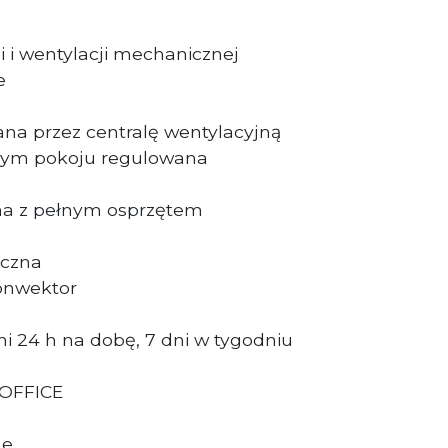
i i wentylacji mechanicznej
e
wana przez centralę wentylacyjną
żdym pokoju regulowana
czna z pełnym osprzętem
m
niczna
konwektor
i 24 h na dobę, 7 dni w tygodniu
 OFFICE
e.