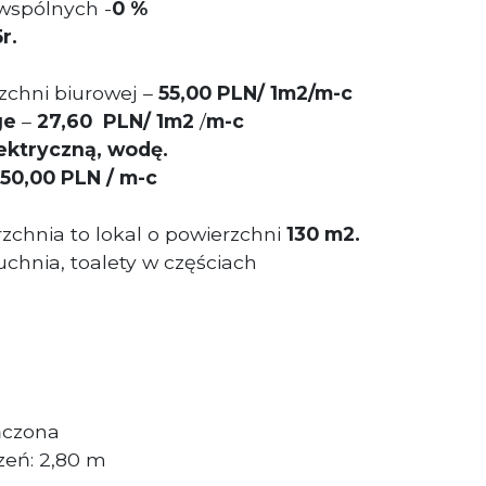
wspólnych -
0 %
r.
chni biurowej –
55,00 PLN/ 1m2/m-c
ge
–
27,60 PLN/ 1m2
/
m-c
ektryczną, wodę.
50,00
PL
N / m-c
chnia to lokal o powierzchni
130
m2.
chnia, toalety w częściach
ńczona
eń: 2,80 m