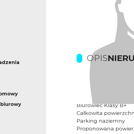
OPIS
NIER
adzenia
Prowizje pokrywa Wła
iomowy
Kompleks biurowy us
 biurowy
Biurowiec Klasy B+
Całkowita powierzch
Parking naziemny
Proponowana powier