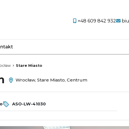
+48 609 842 932
bi
ntakt
favorite
ocław
Stare Miasto
em
Wrocław, Stare Miasto, Centrum
ro
ASO-LW-41030