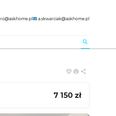
uro@askhome.pl
a.skwarciak@askhome.pl
Dodaj do ulubiony
Drukuj
Udostępnij
7 150 zł