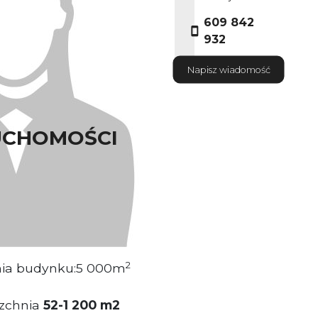
609 842
932
Napisz wiadomość
UCHOMOŚCI
ściciel nieruchomości.
ytuowany jest w Centrum.
2
nia budynku:5 000m
zchnia
52-1 200 m2