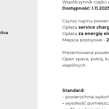
Współczynnik części 
Dostępność: 1.11.2025
Czynsz najmu powierz
Opłata
service char
lica
Opłata
za energię el
Miejsca postojowe -
2
Prezentowana powierz
Open space, pokój, ku
wspólnych.
Standard:
- powierzchnia wyko
-
wysokość pomieszcz