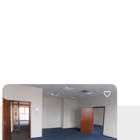
lubionych
Dodaj do ulubio