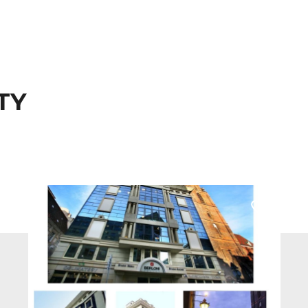
TY
 do ulubionych
Dodaj do u