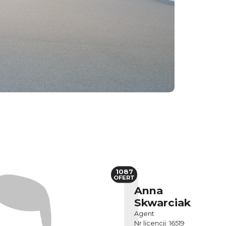
1087
OFERT
Anna
Skwarciak
Agent
Nr licencji: 16519