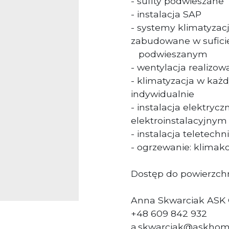
- sufity podwieszane
- instalacja SAP
- systemy klimatyzacj
zabudowane w sufici
podwieszanym
- wentylacja realizo
- klimatyzacja w ka
indywidualnie
- instalacja elektry
elektroinstalacyjny
- instalacja teletech
- ogrzewanie: klima
Dostęp do powierzchn
Anna Skwarciak ASK
+48 609 842 932
a.skwarciak@askhom