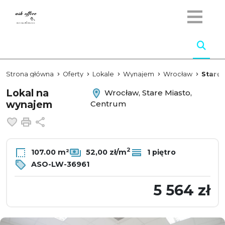
Strona główna
Oferty
Lokale
Wynajem
Wrocław
Stare 
Lokal na
Wrocław, Stare Miasto,
wynajem
Centrum
Dodaj do ulubionych
Drukuj
Udostępnij
2
107.00 m²
52,00 zł/m
1 piętro
ASO-LW-36961
5 564 zł