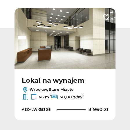
Dodaj do ulubionych
Dodaj do ulub
Lokal na wynajem
L
Wrocław, Stare Miasto
2
2
66 m
60,00 zł/m
 zł
3 960 zł
ASO-LW-35308
ASO