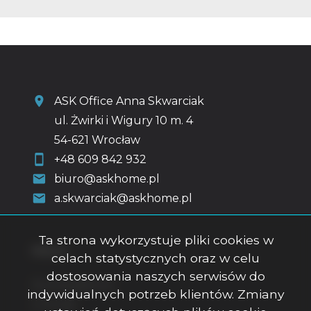
ASK Office Anna Skwarciak
ul. Żwirki i Wigury 10 m. 4
54-621 Wrocław
+48 609 842 932
biuro@askhome.pl
a.skwarciak@askhome.pl
Ta strona wykorzystuje pliki cookies w
Menu
celach statystycznych oraz w celu
dostosowania naszych serwisów do
Strona główna
indywidualnych potrzeb klientów. Zmiany
O firmie