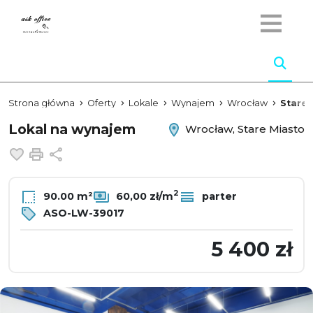
Strona główna
Oferty
Lokale
Wynajem
Wrocław
Stare 
Lokal na wynajem
Wrocław, Stare Miasto
Dodaj do ulubionych
Drukuj
Udostępnij
2
90.00 m²
60,00 zł/m
parter
ASO-LW-39017
5 400 zł