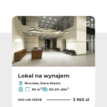
Dodaj do ulubionych
Dodaj do ulub
Lokal na wynajem
L
Wrocław, Stare Miasto
2
2
66 m
60,00 zł/m
 zł
3 960 zł
ASO-LW-35308
ASO