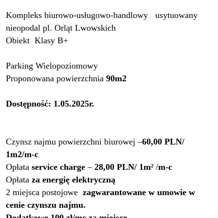
Kompleks biurowo-usługowo-handlowy usytuowany
nieopodal pl. Orląt Lwowskich
Obiekt Klasy B+
Parking Wielopoziomowy
Proponowana powierzchnia
90m2
Dostępność: 1.05.2025r.
Czynsz najmu powierzchni biurowej –
60,00
P
LN
/
1m2/m-c
Opłata
service charge
–
28,00
PLN/
1m²
/
m-c
Opłata
za energię elektryczną
2 miejsca postojowe
zagwarantowane w umowie w
cenie czynszu najmu.
Dodatkowe 100 zł/mc za miejsce