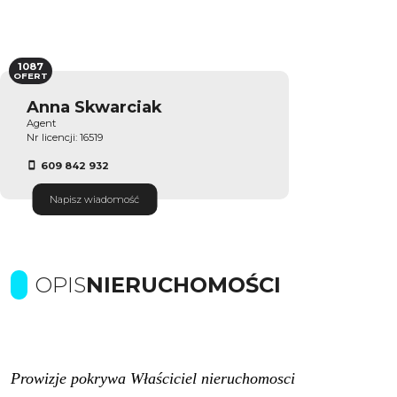
1087
OFERT
Anna Skwarciak
Agent
Nr licencji: 16519
609 842 932
Napisz wiadomość
OPIS
NIERUCHOMOŚCI
Prowizje pokrywa Właściciel nieruchomosci