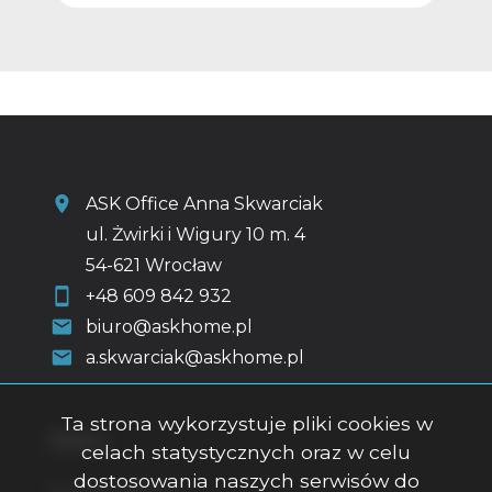
ASK Office Anna Skwarciak
ul. Żwirki i Wigury 10 m. 4
54-621 Wrocław
+48 609 842 932
biuro@askhome.pl
a.skwarciak@askhome.pl
Ta strona wykorzystuje pliki cookies w
Menu
celach statystycznych oraz w celu
dostosowania naszych serwisów do