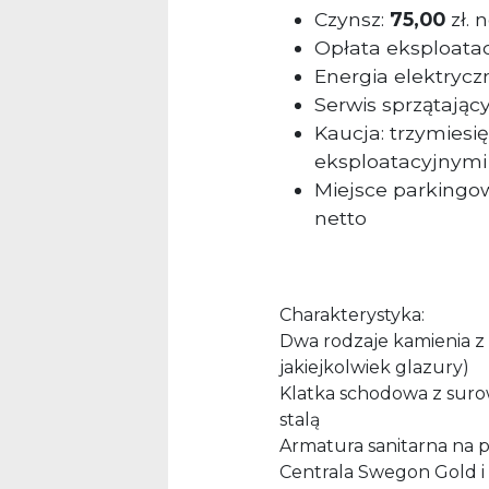
Czynsz:
75,00
zł. 
Opłata eksploata
Energia elektryczn
Serwis sprzątając
Kaucja: trzymiesi
eksploatacyjnymi
Miejsce parking
netto
Charakterystyka:
Dwa rodzaje kamienia z 
jakiejkolwiek glazury)
Klatka schodowa z suro
stalą
Armatura sanitarna na 
Centrala Swegon Gold i 