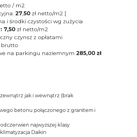
netto / m2
cyjna:
27
,
50
zł netto/m2 [
a i środki czystości wg zużycia
y
: 7,50
zł netto/m2
ęczny czynsz z opłatami
 brutto
owe na parkingu naziemnym
285,00 zł
.
zewnątrz jak i wewnątrz (brak
wego betonu połączonego z granitem i
podczerwień najwyższej klasy
klimatyzacja Daikin