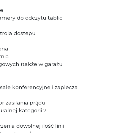
je
amery do odczytu tablic
trola dostępu
ona
rnia
ngowych (także w garażu
ale konferencyjne i zaplecza
r zasilania prądu
uralnej kategorii 7
enia dowolnej ilość linii