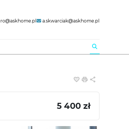
uro@askhome.pl
a.skwarciak@askhome.pl
Dodaj do ulubiony
Drukuj
Udostępnij
5 400 zł