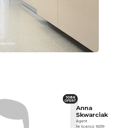
1086
OFERT
Anna
Skwarciak
Agent
Nr licencji: 16519