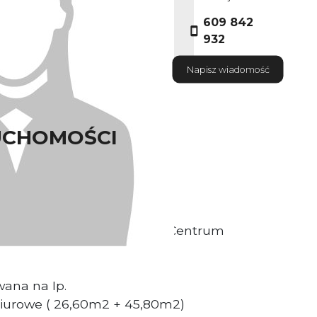
609 842
932
Napisz wiadomość
UCHOMOŚCI
Właściciel nieruchomości.
chnie biurowo-usługowe w Centrum
ana na Ip.
biurowe ( 26,60m2 + 45,80m2)