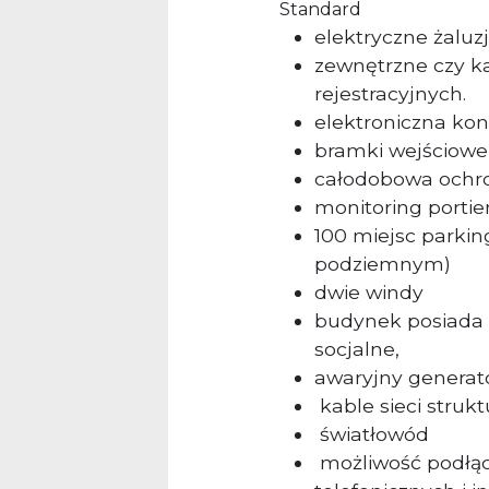
Standard
elektryczne żaluz
zewnętrzne czy k
rejestracyjnych.
elektroniczna kon
bramki wejściowe
całodobowa ochr
monitoring portie
100 miejsc parki
podziemnym)
dwie windy
budynek posiada s
socjalne,
awaryjny generato
kable sieci strukt
światłowód
możliwość podłącz