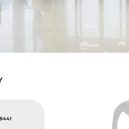
Y
8441