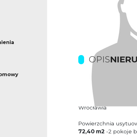
ienia
OPIS
NIER
iomowy
Prowizje gwarantuje 
Komfortowe powierz
Wrocławia
Powierzchnia usytuow
72,40 m2
-2 pokoje 