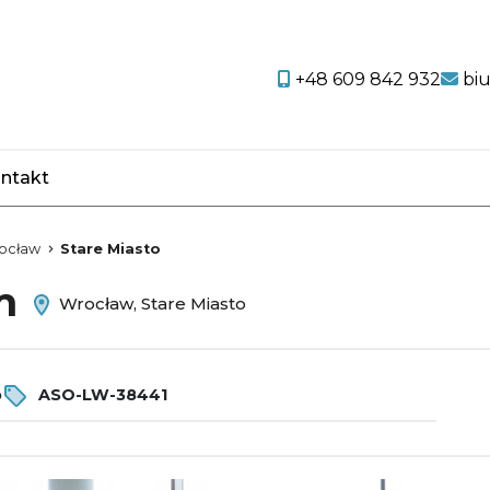
+48 609 842 932
bi
ntakt
favorite
ocław
Stare Miasto
em
Wrocław, Stare Miasto
o
ASO-LW-38441