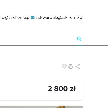
uro@askhome.pl
a.skwarciak@askhome.pl
Dodaj do ulubiony
Drukuj
Udostępnij
2 800 zł