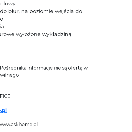
wodowy
do biur, na poziomie wejścia do
go
ia
urowe wyłożone wykładziną
ośrednika informacje nie są ofertą w
wilnego
FICE
.pl
e www.askhome.pl