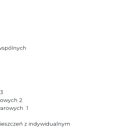
 wspólnych
 3
dowych 2
warowych 1
ieszczeń z indywidualnym