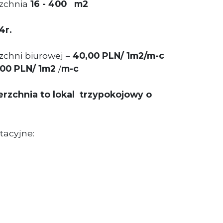
zchnia
16 - 400 m2
4r.
chni biurowej –
40,00 PLN/ 1m2/m-c
,00 PL
N/ 1m2
/
m-c
rzchnia to lokal trzypokojowy o
tacyjne: