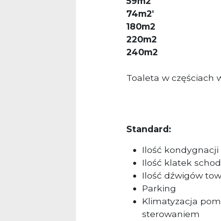
59m2
74m2'
180m2
220m2
240m2
Toaleta w częściach
Standard:
Ilość kondygnacji
Ilość klatek scho
Ilość dźwigów to
Parking
Klimatyzacja pom
sterowaniem