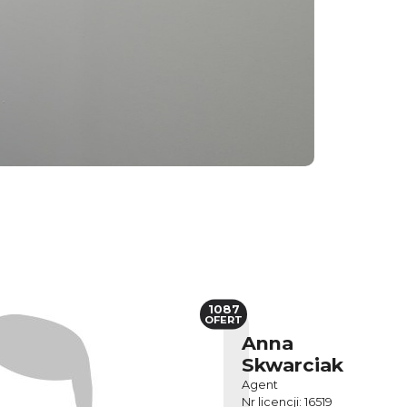
1087
OFERT
Anna
Skwarciak
Agent
Nr licencji: 16519