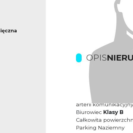
ięczna
OPIS
NIER
Prowizje dla biura g
Kompleks biurowy us
arterii komunikacyjny
Biurowiec
Klasy B
Całkowita powierzch
Parking Naziemny