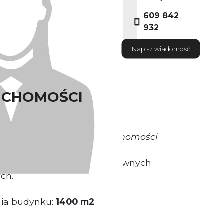
609 842
932
Napisz wiadomość
UCHOMOŚCI
warantuje Właściciel nieruchomości
ytuowany przy jednej z głównych
ch.
nia budynku:
1400 m2