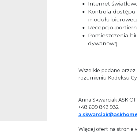
Internet światło
Kontrola dostępu 
modułu biurowe
Recepcjo-portiern
Pomieszczenia bi
dywanową
Wszelkie podane przez P
rozumieniu Kodeksu Cy
Anna Skwarciak ASK OF
+48 609 842 932
a.skwarciak@askhome
Więcej ofert na stroni