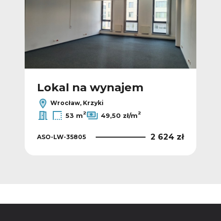
Lokal na wynajem
L
Wrocław, Krzyki
2
2
53 m
49,50 zł/m
 zł
2 624 zł
ASO-LW-35805
ASO