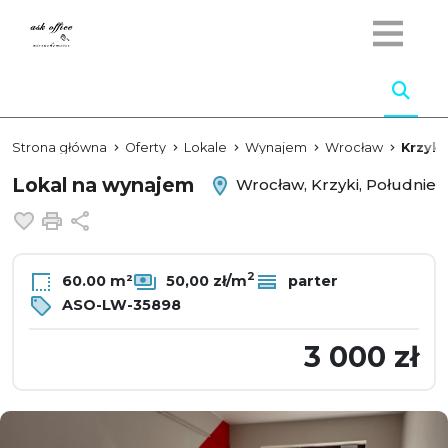
Strona główna
Oferty
Lokale
Wynajem
Wrocław
Krzyki
Lokal na wynajem
Wrocław, Krzyki, Południe
Dodaj do ulubionych
Drukuj
Udostępnij
2
60.00 m²
50,00 zł/m
parter
ASO-LW-35898
3 000 zł