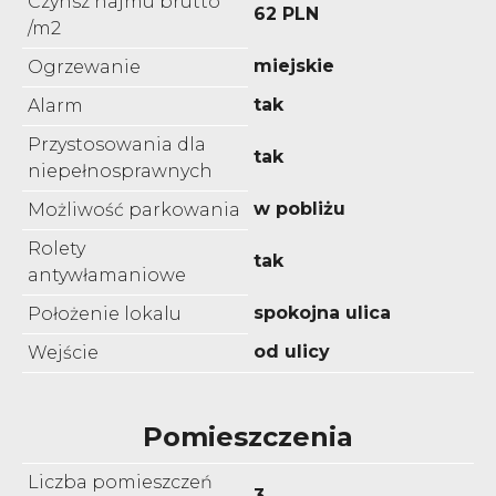
Czynsz najmu brutto
62 PLN
/m2
miejskie
Ogrzewanie
tak
Alarm
Przystosowania dla
tak
niepełnosprawnych
w pobliżu
Możliwość parkowania
Rolety
tak
antywłamaniowe
spokojna ulica
Położenie lokalu
od ulicy
Wejście
Pomieszczenia
Liczba pomieszczeń
3