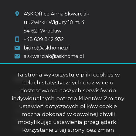
ASK Office Anna Skwarciak
ul. Żwirki i Wigury 10 m. 4
54-621 Wrocław
+48 609 842 932
biuro@askhome.pl
a.skwarciak@askhome.pl
Ta strona wykorzystuje pliki cookies w
Menu
celach statystycznych oraz w celu
dostosowania naszych serwisów do
Strona główna
indywidualnych potrzeb klientów. Zmiany
O firmie
ustawień dotyczących plików cookie
Oferty
można dokonać w dowolnej chwili
Kontakt
modyfikując ustawienia przeglądarki.
Rodo
Korzystanie z tej strony bez zmian