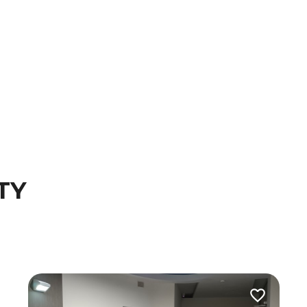
TY
 do ulubionych
Dodaj do u