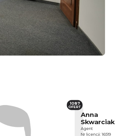
1087
OFERT
Anna
Skwarciak
Agent
Nr licencji: 16519