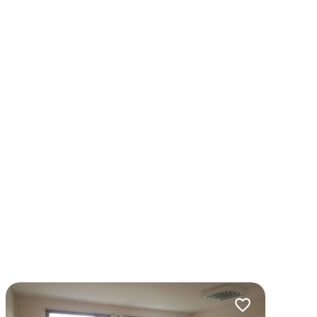
lubionych
Dodaj do ulubio