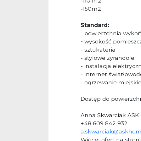
-110 m2
-150m2
Standard:
- powierzchnia wyko
-
wysokość pomieszcz
- sztukateria
- stylowe żyrandole
- instalacja elektrycz
- Internet światłowo
- ogrzewanie miejski
Dostęp do powierzchn
Anna Skwarciak ASK
+48 609 842 932
a.skwarciak@askho
Więcej ofert na stron