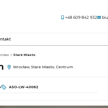
+48 609 842 932
bi
ntakt
favorite
ocław
Stare Miasto
em
Wrocław, Stare Miasto, Centrum
o
ASO-LW-40062