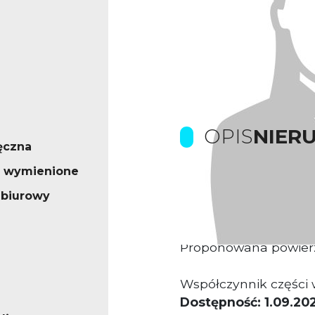
OPIS
NIER
ęczna
o wymienione
Kamienica biurowa n
 biurowy
Proponowana powier
Współczynnik części 
Dostępność: 1.09.202