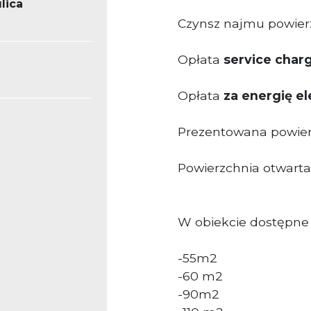
lica
Czynsz najmu powierz
Opłata
service char
Opłata
za energię e
Prezentowana powierz
Powierzchnia otwarta, 
W obiekcie dostępne 
-55m2
-60 m2
-90m2