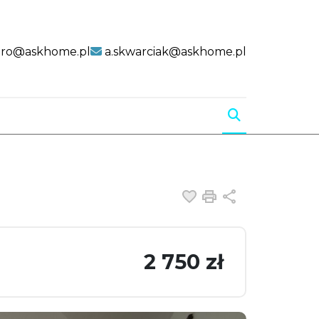
uro@askhome.pl
a.skwarciak@askhome.pl
Dodaj do ulubiony
Drukuj
Udostępnij
2 750 zł