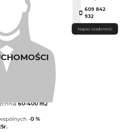
609 842
932
Napisz wiadomość
UCHOMOŚCI
a wrocławskiej Starówce
zchnia
60-400 m2
wspólnych -
0 %
5r.