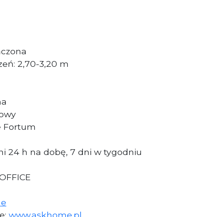
ńczona
eń: 2,70-3,20 m
na
dowy
e Fortum
i 24 h na dobę, 7 dni w tygodniu
 OFFICE
me
ie:
www.askhome.pl