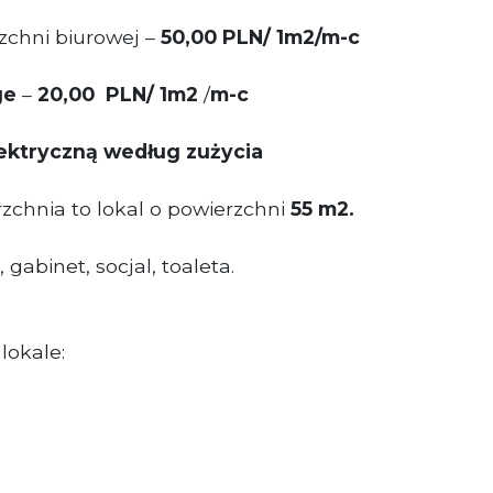
chni biurowej –
50,00 PLN/ 1m2/m-c
ge
–
20,00 PLN/ 1m2
/
m-c
lektryczną według zużycia
chnia to lokal o powierzchni
55 m2.
gabinet, socjal, toaleta.
lokale: