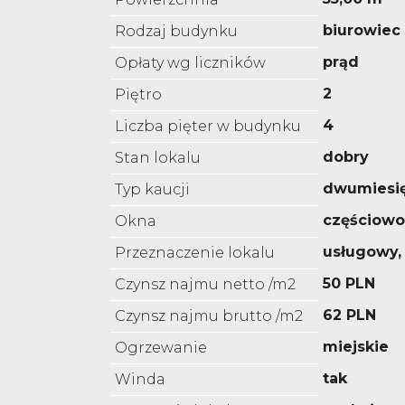
biurowiec
Rodzaj budynku
prąd
Opłaty wg liczników
2
Piętro
4
Liczba pięter w budynku
dobry
Stan lokalu
dwumiesi
Typ kaucji
częściow
Okna
usługowy,
Przeznaczenie lokalu
50 PLN
Czynsz najmu netto /m2
62 PLN
Czynsz najmu brutto /m2
miejskie
Ogrzewanie
tak
Winda