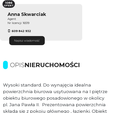
1086
OFERT
Anna Skwarciak
Agent
Nr licencji: 16519
609 842 932
Napisz wiadomość
OPIS
NIERUCHOMOŚCI
Wysoki standard. Do wynajęcia idealna
powierzchnia biurowa usytuowana na I piętrze
obiektu biurowego posadowionego w okolicy
pl. Jana Pawła II. Prezentowana powierzchnia
składa się z pokoju głównego , łazienki. Obiekt