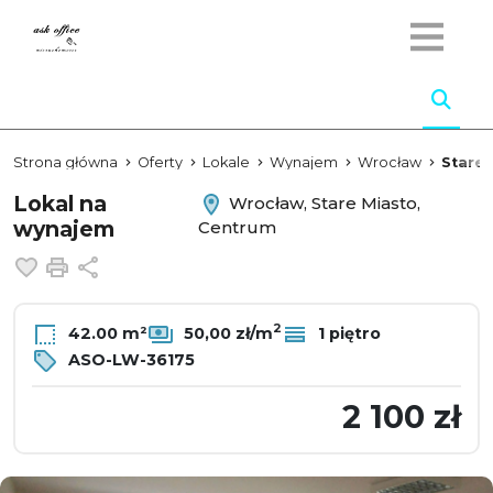
Strona główna
Oferty
Lokale
Wynajem
Wrocław
Stare 
Lokal na
Wrocław, Stare Miasto,
wynajem
Centrum
Dodaj do ulubionych
Drukuj
Udostępnij
2
42.00 m²
50,00 zł/m
1 piętro
ASO-LW-36175
2 100 zł