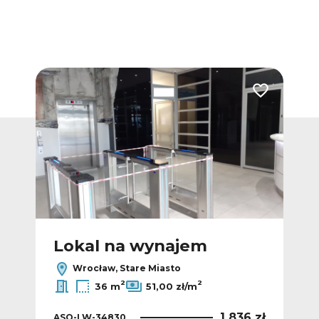
Dodaj do ulubionych
Dodaj do ulub
Lokal na wynajem
L
Wrocław, Stare Miasto
2
2
36 m
51,00 zł/m
 zł
1 836 zł
ASO-LW-34830
ASO