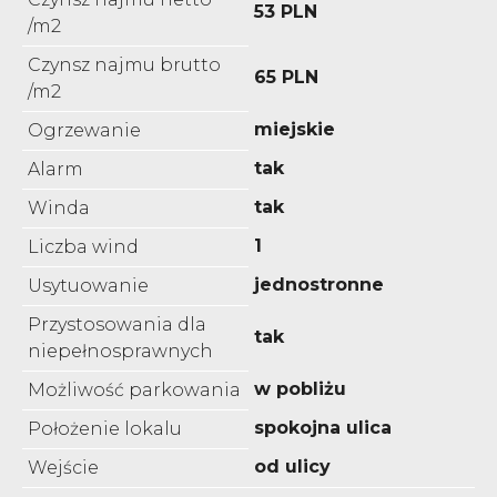
53 PLN
/m2
Czynsz najmu brutto
65 PLN
/m2
miejskie
Ogrzewanie
tak
Alarm
tak
Winda
1
Liczba wind
jednostronne
Usytuowanie
Przystosowania dla
tak
niepełnosprawnych
w pobliżu
Możliwość parkowania
spokojna ulica
Położenie lokalu
od ulicy
Wejście