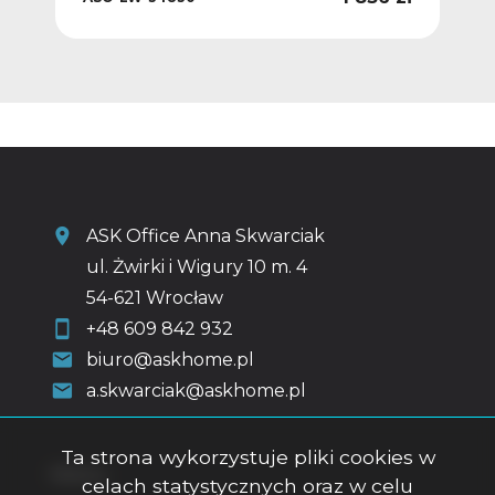
ASK Office Anna Skwarciak
ul. Żwirki i Wigury 10 m. 4
54-621 Wrocław
+48 609 842 932
biuro@askhome.pl
a.skwarciak@askhome.pl
Ta strona wykorzystuje pliki cookies w
Menu
celach statystycznych oraz w celu