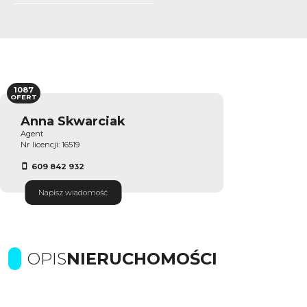
1087
OFERT
Anna Skwarciak
Agent
Nr licencji: 16519
609 842 932
Napisz wiadomość
OPIS
NIERUCHOMOŚCI