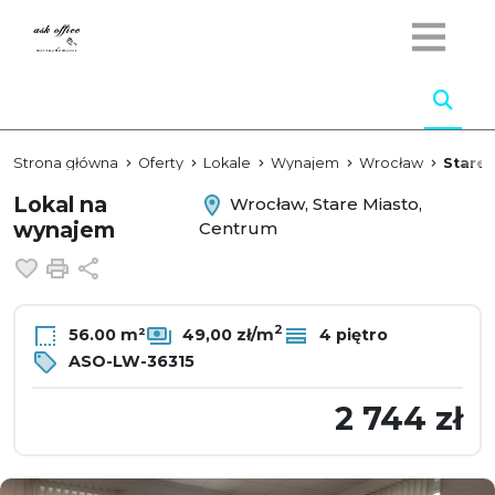
Strona główna
Oferty
Lokale
Wynajem
Wrocław
Stare 
Lokal na
Wrocław, Stare Miasto,
wynajem
Centrum
Dodaj do ulubionych
Drukuj
Udostępnij
2
56.00 m²
49,00 zł/m
4 piętro
ASO-LW-36315
2 744 zł