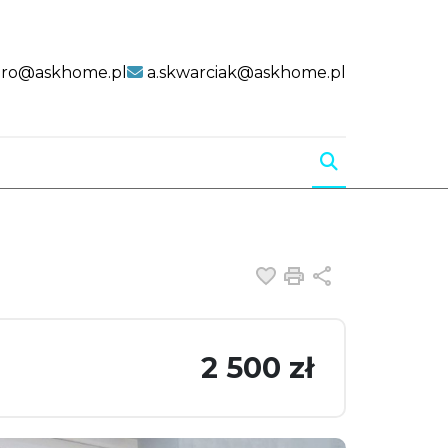
uro@askhome.pl
a.skwarciak@askhome.pl
Dodaj do ulubiony
Drukuj
Udostępnij
2 500 zł