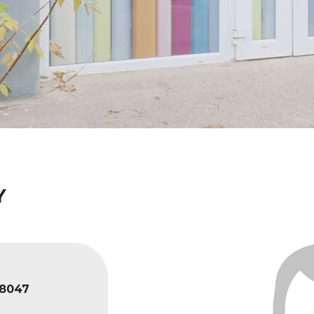
Y
8047