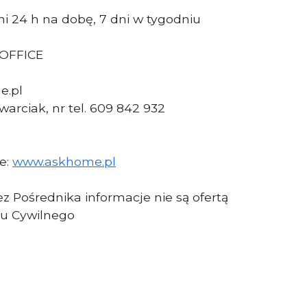
i 24 h na dobę, 7 dni w tygodniu
 OFFICE
e.pl
arciak, nr tel. 609 842 932
ie:
www.askhome.pl
z Pośrednika informacje nie są ofertą
u Cywilnego