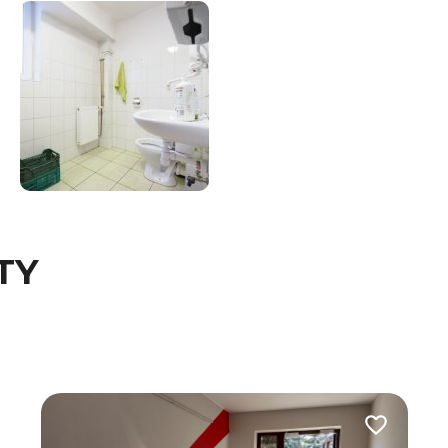
TY
 do ulubionych
Dodaj do u