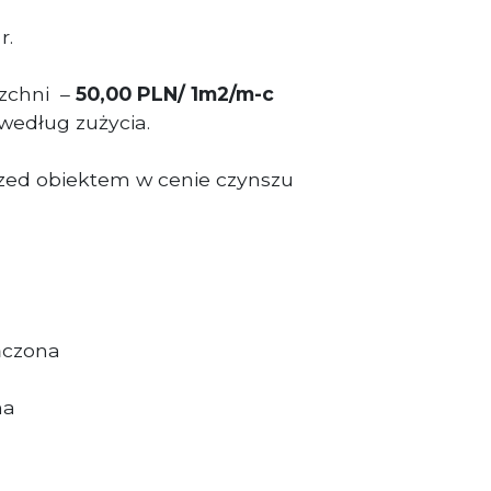
r.
zchni –
50,00 PLN/ 1m2/m-c
według zużycia.
zed obiektem w cenie czynszu
ńczona
na