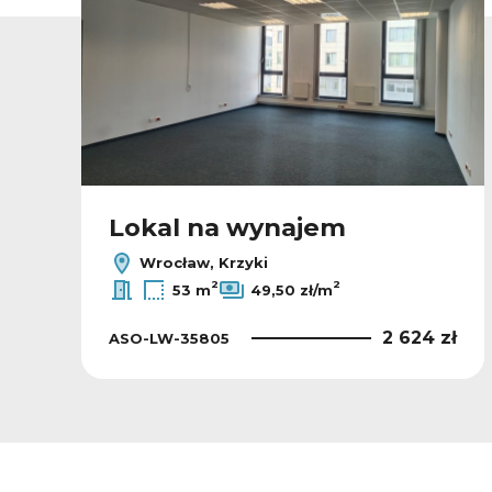
Lokal na wynajem
Wrocław, Krzyki
2
2
53 m
49,50 zł/m
ł
2 624 zł
ASO-LW-35805