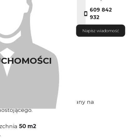
609 842
932
Napisz wiadomość
UCHOMOŚCI
ściciel nieruchomosci
gowo- magazynowy usytuowany na
nostojącego.
zchnia
5
0 m2
.