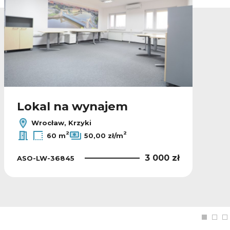
Lokal na wynajem
Wrocław, Krzyki
2
2
60 m
50,00 zł/m
3 000 zł
ASO-LW-36845