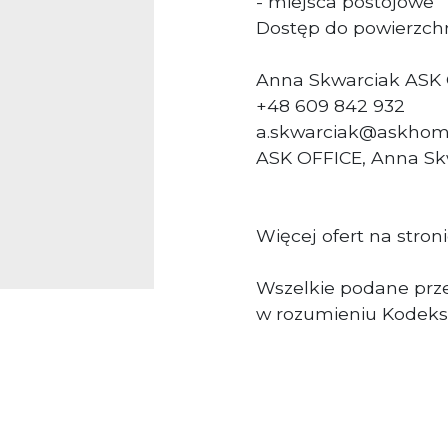
- miejsca postojowe
Dostęp do powierzchn
Anna Skwarciak ASK
+48 609 842 932
a.skwarciak@askhom
ASK OFFICE, Anna Skw
Więcej ofert na stron
Wszelkie podane prze
w rozumieniu Kodeks