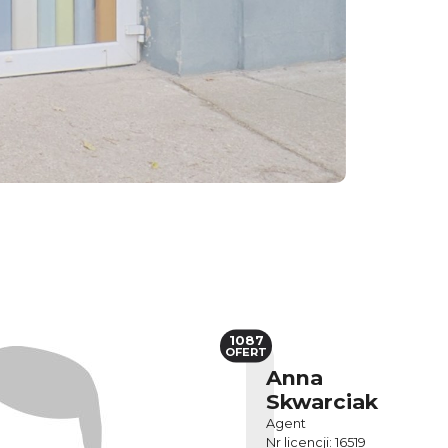
1087
OFERT
Anna
Skwarciak
Agent
Nr licencji: 16519