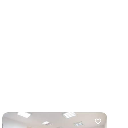
lubionych
Dodaj do ulubio