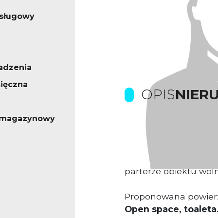
usługowy
adzenia
ięczna
OPIS
NIER
- magazynowy
Prowizje pokrywa Wła
Lokal biurowo-usłu
parterze obiektu wol
Proponowana powier
Open space, toaleta