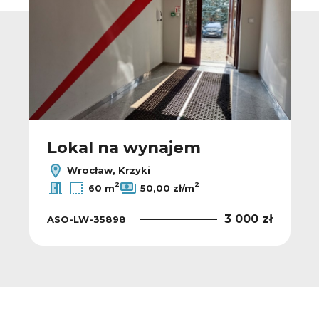
Lokal na wynajem
Wrocław, Krzyki
2
2
60 m
50,00 zł/m
3 000 zł
ASO-LW-35898