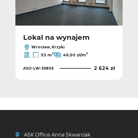
Lokal na wynajem
L
Wrocław, Krzyki
2
2
53 m
49,50 zł/m
 zł
2 624 zł
ASO-LW-35805
ASO
ASK Office Anna Skwarciak