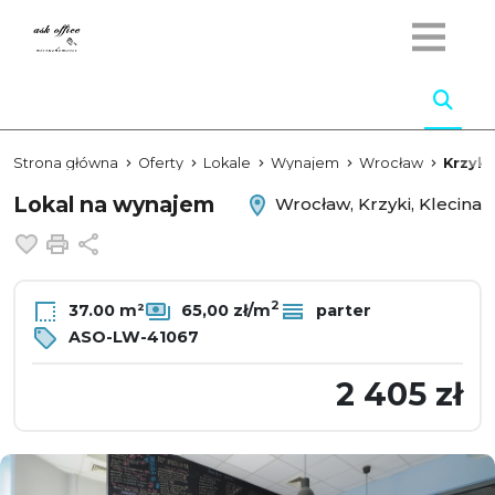
Strona główna
Oferty
Lokale
Wynajem
Wrocław
Krzyki
Lokal na wynajem
Wrocław, Krzyki, Klecina
Dodaj do ulubionych
Drukuj
Udostępnij
2
37.00 m²
65,00 zł/m
parter
ASO-LW-41067
2 405 zł