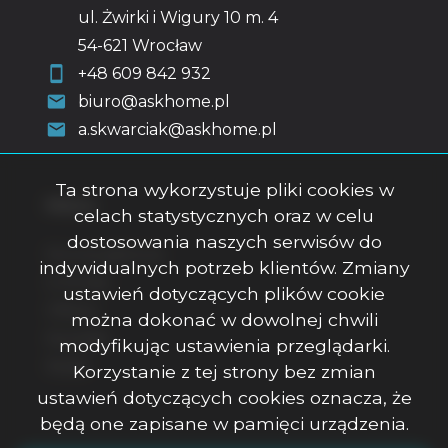
ul. Żwirki i Wigury 10 m. 4
54-621 Wrocław
+48 609 842 932
biuro@askhome.pl
a.skwarciak@askhome.pl
Ta strona wykorzystuje pliki cookies w
Menu
celach statystycznych oraz w celu
dostosowania naszych serwisów do
Strona główna
indywidualnych potrzeb klientów. Zmiany
O firmie
ustawień dotyczących plików cookie
Oferty
można dokonać w dowolnej chwili
Kontakt
modyfikując ustawienia przeglądarki.
Rodo
Korzystanie z tej strony bez zmian
ustawień dotyczących cookies oznacza, że
będą one zapisane w pamięci urządzenia.