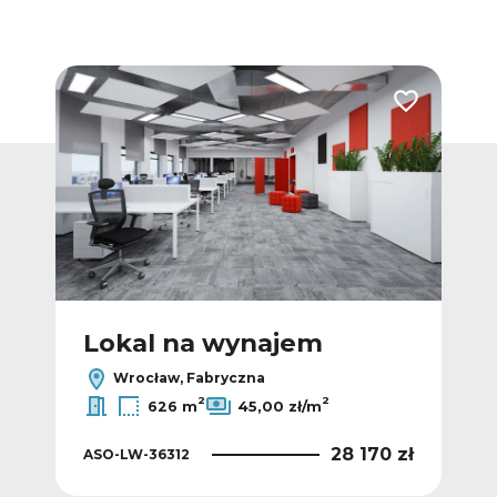
Dodaj do ulubionych
Dodaj do ulub
Lokal na wynajem
L
Wrocław, Fabryczna
2
2
626 m
45,00 zł/m
 zł
28 170 zł
ASO-LW-36312
ASO