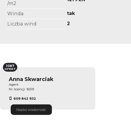
/m2
tak
Winda
2
Liczba wind
1087
OFERT
Anna Skwarciak
Agent
Nr licencji: 16519
609 842 932
Napisz wiadomość