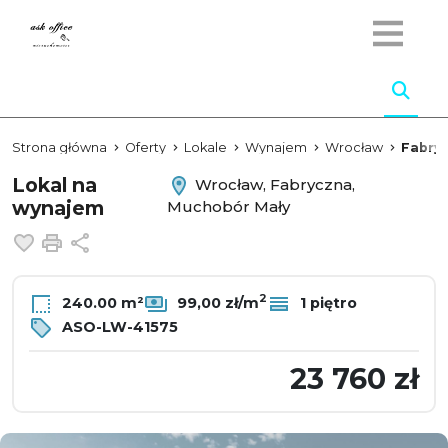
Strona główna
Oferty
Lokale
Wynajem
Wrocław
Fabry
Lokal na
Wrocław, Fabryczna,
wynajem
Muchobór Mały
Dodaj do ulubionych
Drukuj
Udostępnij
2
240.00 m²
99,00 zł/m
1 piętro
ASO-LW-41575
23 760 zł