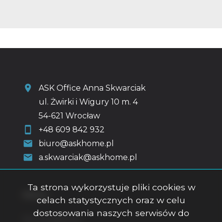
ASK Office Anna Skwarciak
ul. Żwirki i Wigury 10 m. 4
54-621 Wrocław
+48 609 842 932
biuro@askhome.pl
a.skwarciak@askhome.pl
Ta strona wykorzystuje pliki cookies w
Menu
celach statystycznych oraz w celu
dostosowania naszych serwisów do
Strona główna