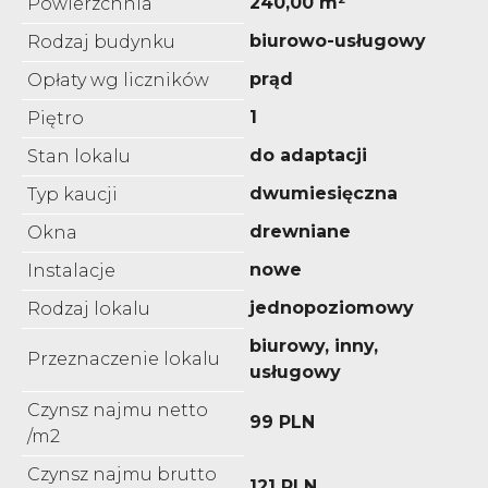
240,00 m²
Powierzchnia
biurowo-usługowy
Rodzaj budynku
prąd
Opłaty wg liczników
1
Piętro
do adaptacji
Stan lokalu
dwumiesięczna
Typ kaucji
drewniane
Okna
nowe
Instalacje
jednopoziomowy
Rodzaj lokalu
biurowy, inny,
Przeznaczenie lokalu
usługowy
Czynsz najmu netto
99 PLN
/m2
Czynsz najmu brutto
121 PLN