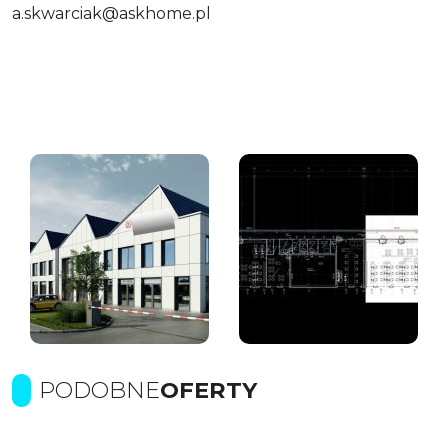
a.skwarciak@askhome.pl
PODOBNE
OFERTY