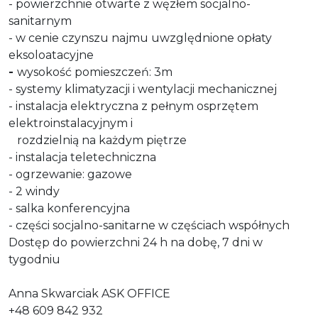
- powierzchnie otwarte z węzłem socjalno-
sanitarnym
- w cenie czynszu najmu uwzględnione opłaty
eksoloatacyjne
-
wysokość pomieszczeń: 3m
- systemy klimatyzacji i wentylacji mechanicznej
- instalacja elektryczna z pełnym osprzętem
elektroinstalacyjnym i
rozdzielnią na każdym piętrze
- instalacja teletechniczna
- ogrzewanie: gazowe
- 2 windy
- salka konferencyjna
- części socjalno-sanitarne w częściach współnych
Dostęp do powierzchni 24 h na dobę, 7 dni w
tygodniu
Anna Skwarciak ASK OFFICE
+48 609 842 932