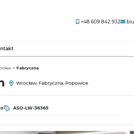
+48 609 842 932
bi
ntakt
favorite
ocław
Fabryczna
em
Wrocław, Fabryczna, Popowice
ro
ASO-LW-36365