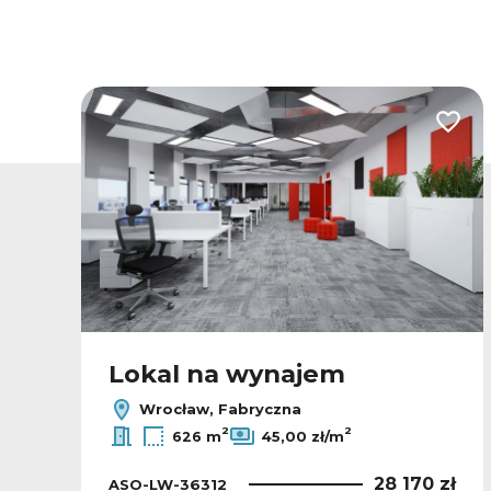
odaj do ulubionych
Dodaj
Lokal na wynajem
Wrocław, Fabryczna
2
2
626 m
45,00 zł/m
ł
28 170 zł
ASO-LW-36312