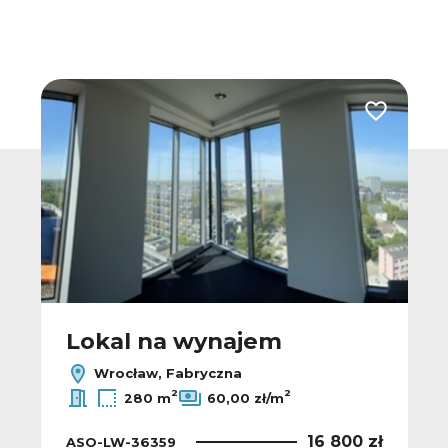
 do ulubionych
Dodaj do u
Lokal na wynajem
Wrocław, Fabryczna
2
2
280 m
60,00 zł/m
16 800 zł
ASO-LW-36359