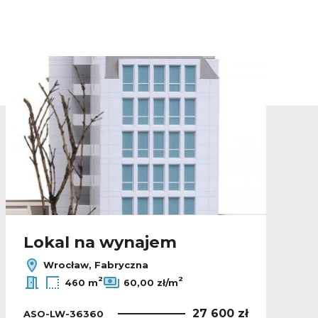
lubionych
Dodaj do ulubio
Lokal na wynajem
Wrocław, Fabryczna
2
2
460 m
60,00 zł/m
27 600 zł
ASO-LW-36360