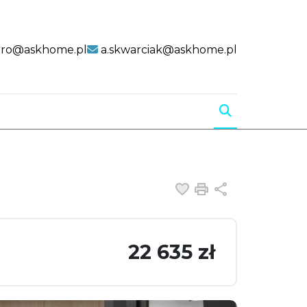
uro@askhome.pl
a.skwarciak@askhome.pl
Dodaj do ulubiony
Drukuj
Udostępnij
22 635 zł