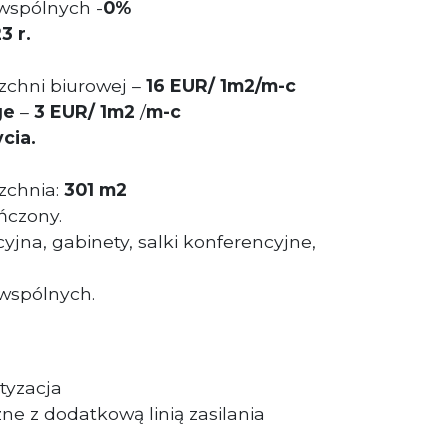
wspólnych -
0%
3 r.
chni biurowej –
16 EUR/ 1m2/m-c
ge
–
3 EUR/ 1m2
/
m-c
cia.
zchnia:
301 m2
ńczony.
cyjna, gabinety, salki konferencyjne,
 wspólnych.
tyzacja
zne z dodatkową linią zasilania