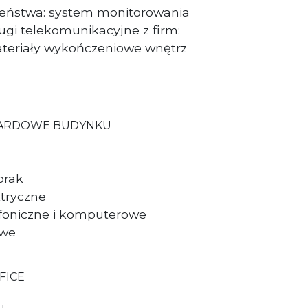
eństwa: system monitorowania
gi telekomunikacyjne z firm:
teriały wykończeniowe wnętrz
DARDOWE BUDYNKU
brak
tryczne
foniczne i komputerowe
owe
FICE