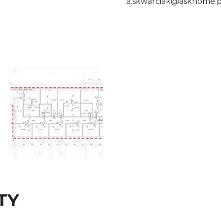
a.skwarciak@askhome.p
TY