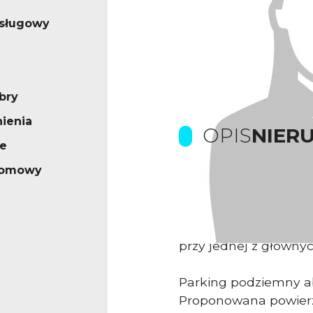
usługowy
bry
ienia
OPIS
NIER
e
iomowy
Prowizje dla biura p
Kompleks biurowo-u
przy jednej z głównyc
Parking podziemny
Proponowana powier