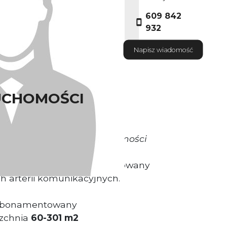
609 842
932
Napisz wiadomość
UCHOMOŚCI
okrywa Właściciel Nieruchomości
sługowo-mieszkalny usytuowany
h arterii komunikacyjnych.
 abonamentowany
zchnia
60-301 m2