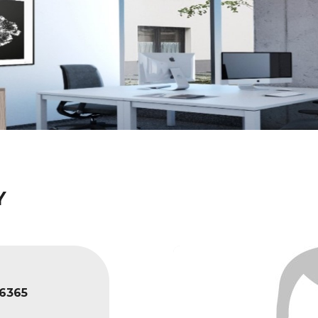
Y
6365