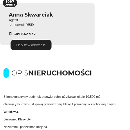
1087
OFERT
Anna Skwarciak
Agent
Nr licencji: 16519
609 842 932
Napisz wiadomość
OPIS
NIERUCHOMOŚCI
8-kondygnacyjny budynek o powierzchni użytkowej około 10.500 m2
oferujący biurowo-usługową powierzchnię klasy A położony w zachodnie
j części
Wrocławia.
Biurowiec Klasy B+
Naziemne i podziemne miejsca