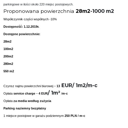
parkingowe w ilości około 220 miejsc postojowych.
Proponowana powierzchnia
28m2
-1000 m2
Współczynnik części wspólnych -10%
Dostępność: 1.12.2019r.
Dostępne powierzchnie:
28m2
100m2
200m2
280m2
550 m2
EUR/ 1m2/m-c
Czynsz najmu powierzchni biurowej –
13
/ 1m²
Opłata
service charge
–
4 EUR
/
m-c
Opłata
za media według zużycia
Parking naziemny bezpłatny
1 miejsce postojowe w garażu podziemnym
250 PLN / m-c