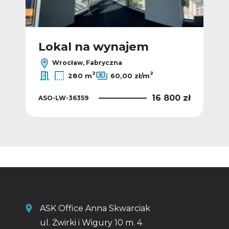
Lokal na wynajem
L
Wrocław, Fabryczna
2
2
280 m
60,00 zł/m
 zł
16 800 zł
ASO-LW-36359
ASO
ASK Office Anna Skwarciak
ul. Żwirki i Wigury 10 m. 4