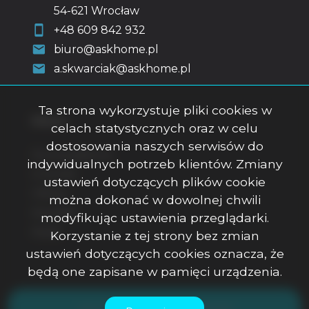
54-621 Wrocław
+48 609 842 932
biuro@askhome.pl
a.skwarciak@askhome.pl
Ta strona wykorzystuje pliki cookies w
Menu
celach statystycznych oraz w celu
dostosowania naszych serwisów do
Strona główna
indywidualnych potrzeb klientów. Zmiany
O firmie
ustawień dotyczących plików cookie
Oferty
można dokonać w dowolnej chwili
Kontakt
modyfikując ustawienia przeglądarki.
Rodo
Korzystanie z tej strony bez zmian
ustawień dotyczących cookies oznacza, że
będą one zapisane w pamięci urządzenia.