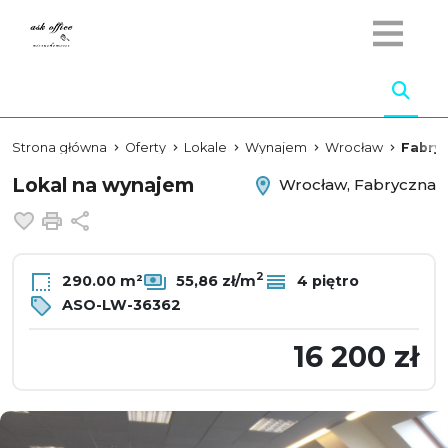
Strona główna
Oferty
Lokale
Wynajem
Wrocław
Fabry
Lokal na wynajem
Wrocław, Fabryczna
Dodaj do ulubionych
Drukuj
Udostępnij
2
290.00 m²
55,86 zł/m
4 piętro
ASO-LW-36362
16 200 zł