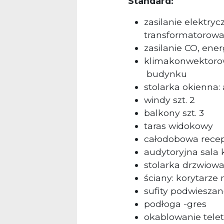
Standard:
zasilanie elektry
transformatorow
zasilanie CO, ene
klimakonwektorow
budynku
stolarka okienna:
windy szt. 2
balkony szt. 3
taras widokowy
całodobowa recep
audytoryjna sala 
stolarka drzwiowa
ściany: korytarz
sufity podwiesza
podłoga -gres
okablowanie tele