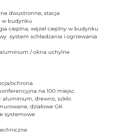
czne dwustronne, stacja
a w budynku
rgia cieplna, węzeł cieplny w budynku
y system schładzania i ogrzewania
 aluminium / okna uchylne
cja/ochrona
konferencyjna na 100 miejsc
: aluminium, drewno, szkło
e murowane, działowe GK
ne systemowe
techniczne