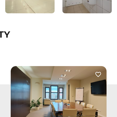
TY
 do ulubionych
Dodaj do u