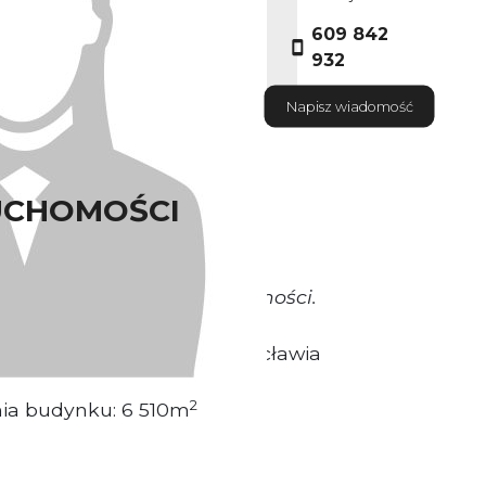
609 842
932
Napisz wiadomość
UCHOMOŚCI
okrywa Właściciel nieruchomości.
sytuowany w Centrum Wrocławia
2
nia budynku: 6 510m