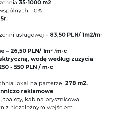
zchnia
35-1000 m2
 wspólnych -10%
5r.
zchni usługowej –
83,50 PLN/ 1m2/m-
ge
–
26,50 PLN/ 1m²
/
m-c
lektryczną, wodę według zuzycia
50 - 550 PLN / m-c
hnia lokal na parterze
278 m2.
enniczo reklamowe
 toalety, kabina prysznicowa,
n z niezależnym wejściem.