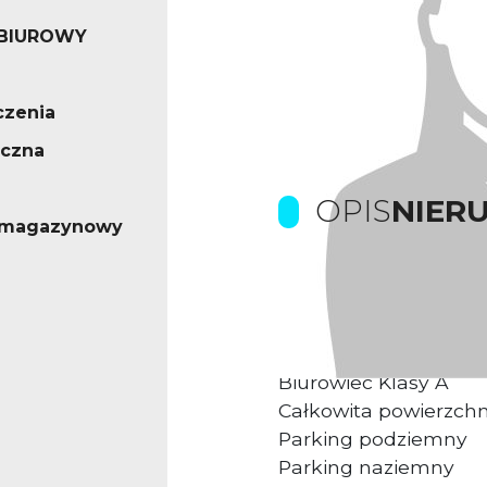
 BIUROWY
czenia
ęczna
OPIS
NIER
- magazynowy
Prowizje dla biura p
Kompleks biurowy u
Biurowiec Klasy A
Całkowita powierzch
Parking podziemny
Parking naziemny