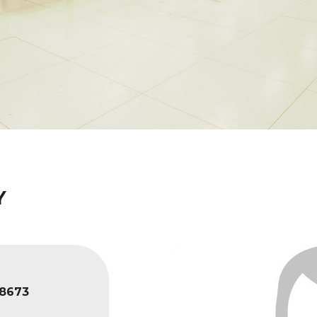
Y
8673