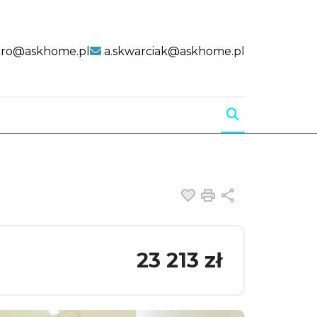
uro@askhome.pl
a.skwarciak@askhome.pl
Dodaj do ulubiony
Drukuj
Udostępnij
23 213 zł