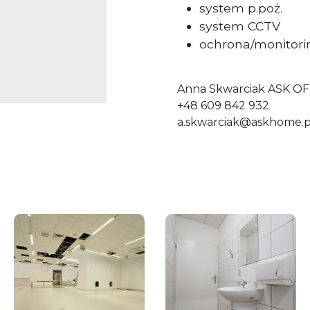
system p.poż.
system CCTV
ochrona/monitor
Anna Skwarciak ASK OF
+48 609 842 932
a.skwarciak@askhome.p