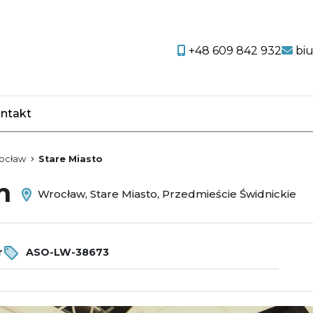
+48 609 842 932
bi
ntakt
favorite
ocław
Stare Miasto
em
Wrocław, Stare Miasto, Przedmieście Świdnickie
r
ASO-LW-38673