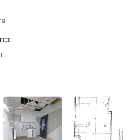
ing
FICE
l