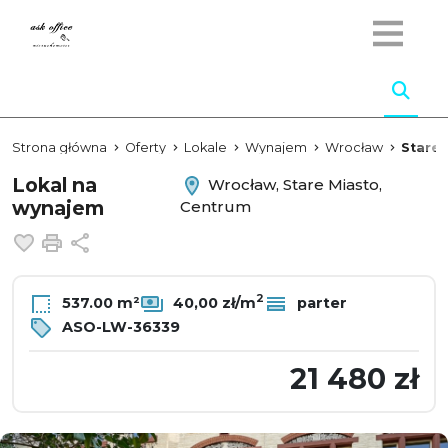
Strona główna
Oferty
Lokale
Wynajem
Wrocław
Stare 
Lokal na
Wrocław, Stare Miasto,
wynajem
Centrum
Dodaj do ulubionych
Drukuj
Udostępnij
2
537.00 m²
40,00 zł/m
parter
ASO-LW-36339
21 480 zł