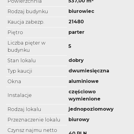
537,00 m²
Powierzchnia
biurowiec
Rodzaj budynku
21480
Kaucja zabezp.
parter
Piętro
Liczba pięter w
5
budynku
dobry
Stan lokalu
dwumiesięczna
Typ kaucji
aluminiowe
Okna
częściowo
Instalacje
wymienione
jednopoziomowy
Rodzaj lokalu
biurowy
Przeznaczenie lokalu
Czynsz najmu netto
40 PLN