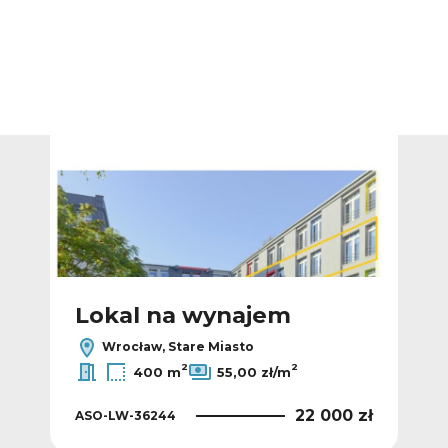
Dodaj do ulubionych
Dodaj do ulub
Lokal na wynajem
L
Wrocław, Stare Miasto
2
2
400 m
55,00 zł/m
 zł
22 000 zł
ASO-LW-36244
ASO