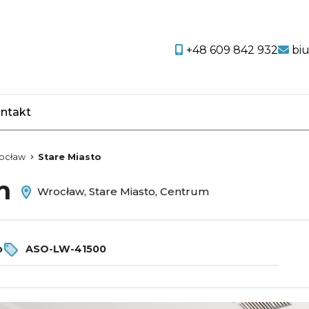
+48 609 842 932
bi
ntakt
favorite
ocław
Stare Miasto
em
Wrocław, Stare Miasto, Centrum
o
ASO-LW-41500