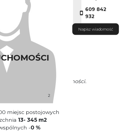
609 842
932
Napisz wiadomość
UCHOMOŚCI
okrywa Właściciel nieruchomości.
2
wierzchni 2 240 m
00 miejsc postojowych
zchnia
13- 345 m2
wspólnych -
0 %