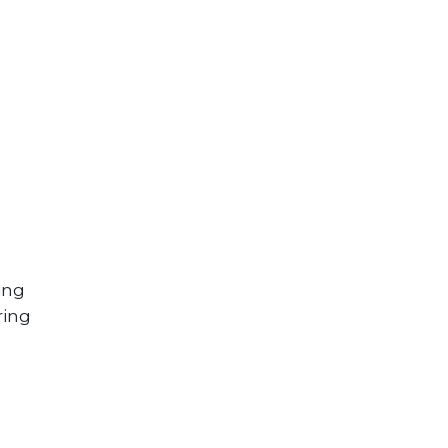
ing
ring