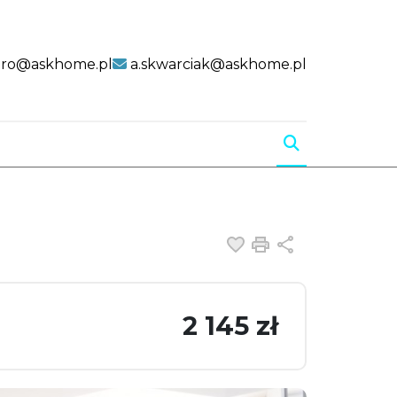
uro@askhome.pl
a.skwarciak@askhome.pl
Dodaj do ulubiony
Drukuj
Udostępnij
2 145 zł