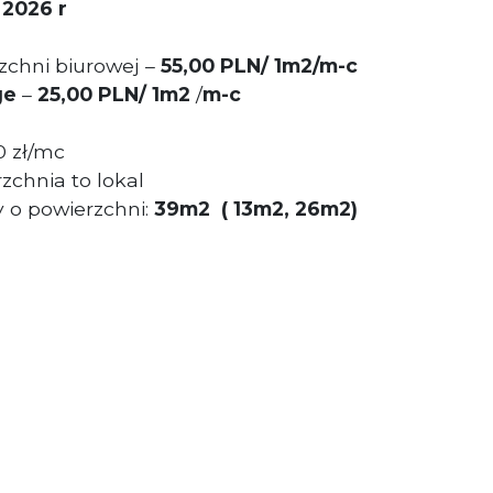
 2026 r
chni biurowej –
55,00 PLN/ 1m2/m-c
ge
–
25
,00
PLN/ 1m2
/
m-c
0 zł/mc
zchnia to lokal
o powierzchni:
39
m2
( 13m2, 26m2)