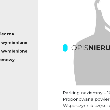
ięczna
o wymienione
OPIS
NIER
o wymienione
iomowy
Prowizje dla biura p
Obiekt biurowy o po
Parking naziemny – 1
Proponowana powier
Współczynnik części 