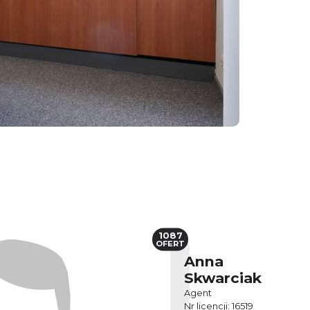
1087
OFERT
Anna
Skwarciak
Agent
Nr licencji: 16519