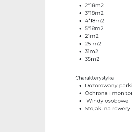
2*18m2
3*18m2
4*18m2
5*18m2
21m2
25 m2
31m2
35m2
Charakterystyka:
Dozorowany park
Ochrona i monito
Windy osobowe
Stojaki na rowery