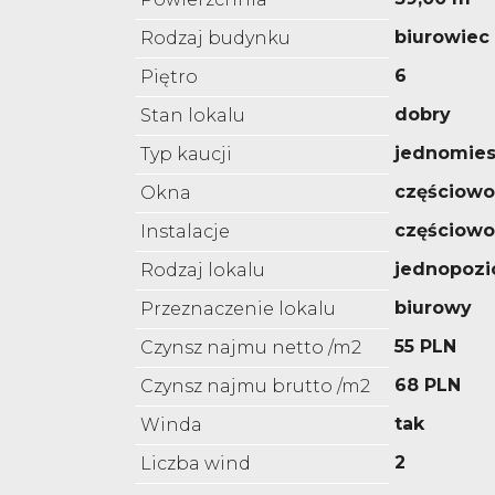
biurowiec
Rodzaj budynku
6
Piętro
dobry
Stan lokalu
jednomies
Typ kaucji
częściow
Okna
częściow
Instalacje
jednopoz
Rodzaj lokalu
biurowy
Przeznaczenie lokalu
55 PLN
Czynsz najmu netto /m2
68 PLN
Czynsz najmu brutto /m2
tak
Winda
2
Liczba wind