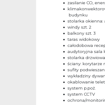
zasilanie CO, ene
klimakonwektorow
budynku
stolarka okienna:
windy szt. 2
balkony szt. 3
taras widokowy
całodobowa recep
audytoryjna sala 
stolarka drzwiowa
ściany: korytarz
sufity podwiesza
wykładziny dywa
okablowanie tele
system p.poż.
system CCTV
ochrona/monitor