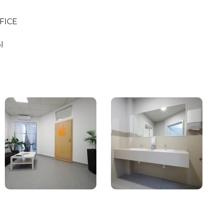
FICE
l