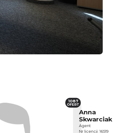
1087
OFERT
Anna
Skwarciak
Agent
Nr licencji: 16519