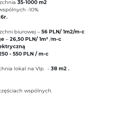
zchnia
35
-1000 m
2
 wspólnych -10%
6r.
zchni biurowej –
56
PLN
/ 1m2/m-c
ge
–
26
,50
PLN/ 1m²
/
m-c
lektryczną
50 - 550 PLN / m-c
nia lokal na VIp. -
38 m2 .
częściach wspólnych.