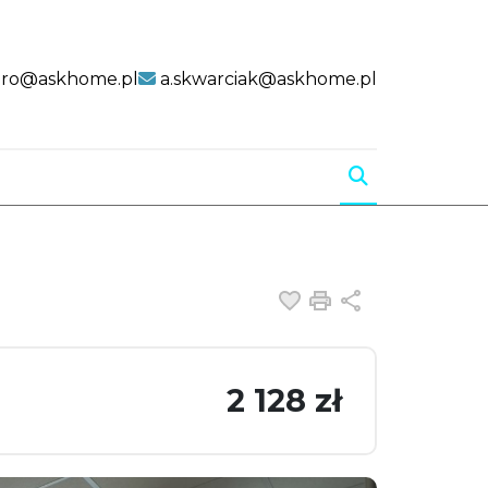
uro@askhome.pl
a.skwarciak@askhome.pl
Dodaj do ulubiony
Drukuj
Udostępnij
2 128 zł