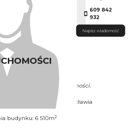
609 842
932
Napisz wiadomość
UCHOMOŚCI
okrywa Właściciel nieruchomości.
sytuowany w Centrum Wrocławia
2
nia budynku: 6 510m