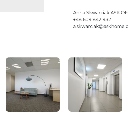
Anna Skwarciak ASK OF
+48 609 842 932
a.skwarciak@askhome.p