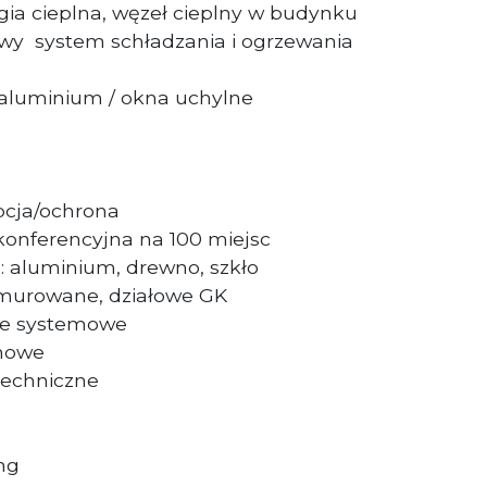
rgia cieplna, węzeł cieplny w budynku
y system schładzania i ogrzewania
 aluminium / okna uchylne
cja/ochrona
konferencyjna na 100 miejsc
: aluminium, drewno, szkło
e murowane, działowe GK
ne systemowe
nowe
techniczne
ing