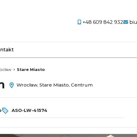
+48 609 842 932
bi
ntakt
favorite
ocław
Stare Miasto
em
Wrocław, Stare Miasto, Centrum
o
ASO-LW-41574