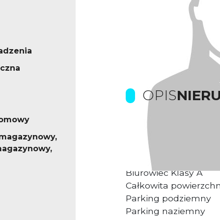
adzenia
ęczna
OPIS
NIER
iomowy
Prowizje dla biura p
 magazynowy,
magazynowy,
Kompleks biurowy u
Biurowiec Klasy A
Całkowita powierzch
Parking podziemny
Parking naziemny