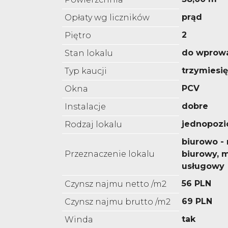
prąd
Opłaty wg liczników
2
Piętro
do wprow
Stan lokalu
trzymiesi
Typ kaucji
PCV
Okna
dobre
Instalacje
jednopoz
Rodzaj lokalu
biurowo -
Przeznaczenie lokalu
biurowy, 
usługowy
56 PLN
Czynsz najmu netto /m2
69 PLN
Czynsz najmu brutto /m2
tak
Winda