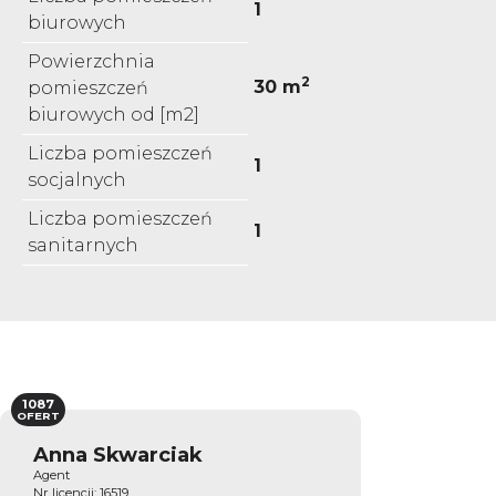
1
biurowych
Powierzchnia
2
30 m
pomieszczeń
biurowych od [m2]
Liczba pomieszczeń
1
socjalnych
Liczba pomieszczeń
1
sanitarnych
1087
OFERT
Anna Skwarciak
Agent
Nr licencji: 16519