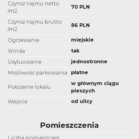
Czynsz najmu netto
70 PLN
/m2
Czynsz najmu brutto
86 PLN
/m2
miejskie
Ogrzewanie
tak
Winda
jednostronne
Usytuowanie
płatne
Możliwość parkowania
w głównym ciągu
Położenie lokalu
pieszych
od ulicy
Wejście
Pomieszczenia
Liczba pomieszczeń