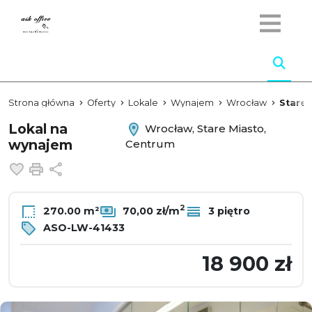
Strona główna
Oferty
Lokale
Wynajem
Wrocław
Stare 
Lokal na
Wrocław, Stare Miasto,
wynajem
Centrum
Dodaj do ulubionych
Drukuj
Udostępnij
2
270.00 m²
70,00 zł/m
3 piętro
ASO-LW-41433
18 900 zł