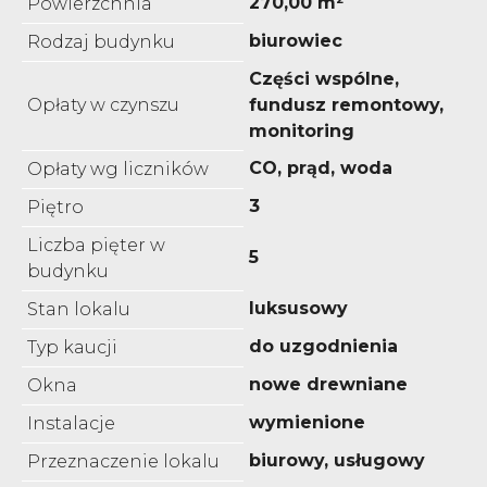
270,00 m²
Powierzchnia
biurowiec
Rodzaj budynku
Części wspólne,
Opłaty w czynszu
fundusz remontowy,
monitoring
CO, prąd, woda
Opłaty wg liczników
3
Piętro
Liczba pięter w
5
budynku
luksusowy
Stan lokalu
do uzgodnienia
Typ kaucji
nowe drewniane
Okna
wymienione
Instalacje
biurowy, usługowy
Przeznaczenie lokalu