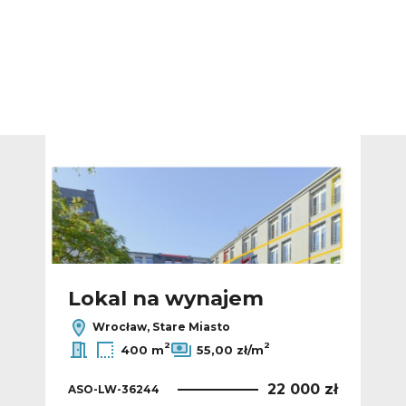
Dodaj do ulubionych
Dodaj do ulub
Lokal na wynajem
L
Wrocław, Stare Miasto
2
2
400 m
55,00 zł/m
 zł
22 000 zł
ASO-LW-36244
ASO