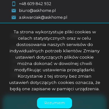
+48 609 842 932
biuro@askhome.pl
a.skwarciak@askhome.pl
Ta strona wykorzystuje pliki cookies w
Menu
celach statystycznych oraz w celu
dostosowania naszych serwisów do
Strona główna
indywidualnych potrzeb klientów. Zmiany
O firmie
ustawień dotyczących plików cookie
Oferty
można dokonać w dowolnej chwili
Kontakt
modyfikując ustawienia przeglądarki.
Rodo
Korzystanie z tej strony bez zmian
ustawień dotyczących cookies oznacza, że
będą one zapisane w pamięci urządzenia.
ASK Office Anna Skwarciak © 2026
Rozumiem
Program dla biur nieruchomości
Galactica Virgo