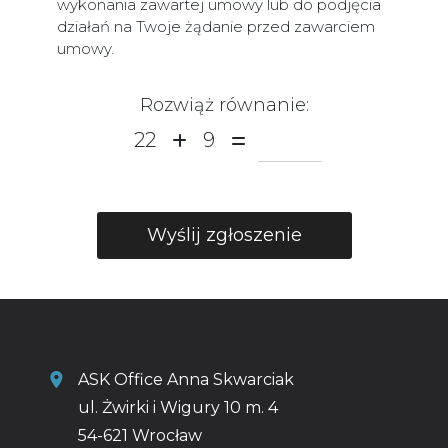
wykonania zawartej umowy lub do podjęcia
działań na Twoje żądanie przed zawarciem
umowy.
Rozwiąż równanie:
22
9
ASK Office Anna Skwarciak
ul. Żwirki i Wigury 10 m. 4
54-621 Wrocław