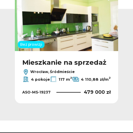
Bez prowizji
Bez p
ż
Mieszkanie na sprzedaż
M
Wrocław, Śródmieście
2
2
2
/m
4 pokoje
117 m
4 110,88 zł/m
 zł
479 000 zł
ASO-MS-19237
ASO