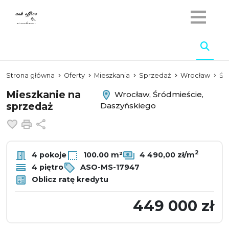
Strona główna
Oferty
Mieszkania
Sprzedaż
Wrocław
Śr
Mieszkanie na
Wrocław, Śródmieście,
sprzedaż
Daszyńskiego
Dodaj do ulubionych
Drukuj
Udostępnij
2
4 pokoje
100.00 m²
4 490,00 zł/m
4 piętro
ASO-MS-17947
Oblicz ratę kredytu
449 000 zł