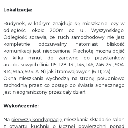
Lokalizacja
:
Budynek, w którym znajduje się mieszkanie leży w
odległości około 200m od ul. Wyszyńskiego.
Odległość sprawia, że ruch samochodowy nie jest
kompletnie odczuwalny natomiast bliskość
komunikacji jest nieoceniona. Piechotą można dojść
w kilka minut do zarówno do przystanków
autobusowych (linia 115; 128; 131; 145; 146; 246; 251; 904;
914; 914a; 934; A; N) jak i tramwajowych (6; 11; 23).
Okna mieszkania wychodzą na stronę południowo
zachodnią przez co dostęp do światła słonecznego
jest nieograniczony przez cały dzień.
Wykończenie
:
Na
pierwszą kondygnację
mieszkania składa się salon
z otwartą kuchnią o łącznej powierzchni ponad