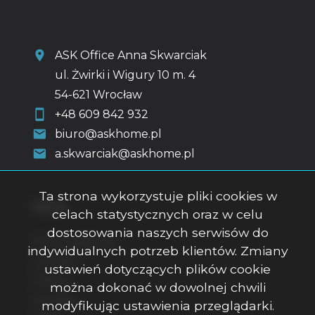
ASK Office Anna Skwarciak
ul. Żwirki i Wigury 10 m. 4
54-621 Wrocław
+48 609 842 932
biuro@askhome.pl
a.skwarciak@askhome.pl
Ta strona wykorzystuje pliki cookies w
Menu
celach statystycznych oraz w celu
dostosowania naszych serwisów do
Strona główna
indywidualnych potrzeb klientów. Zmiany
O firmie
ustawień dotyczących plików cookie
Oferty
można dokonać w dowolnej chwili
Kontakt
modyfikując ustawienia przeglądarki.