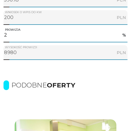
WNIOSEK O WPIS DO KW
PLN
PROWIZJA
%
WYSOKOŚĆ PROWIZJI
PLN
PODOBNE
OFERTY
Dodaj do ulubionych
Dodaj do ulub