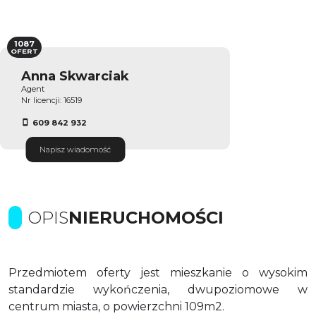
1087
OFERT
Anna Skwarciak
Agent
Nr licencji: 16519
609 842 932
Napisz wiadomość
OPIS
NIERUCHOMOŚCI
Przedmiotem oferty jest mieszkanie o wysokim
standardzie wykończenia, dwupoziomowe w
centrum miasta, o powierzchni 109m2.