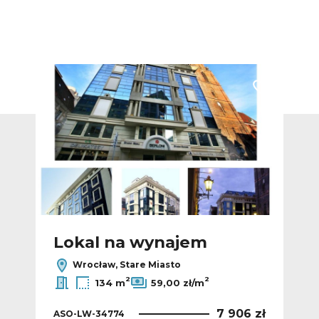
Dodaj do ulubionych
Dodaj do ulub
Lokal na wynajem
L
Wrocław, Stare Miasto
2
2
134 m
59,00 zł/m
 zł
7 906 zł
ASO-LW-34774
AS