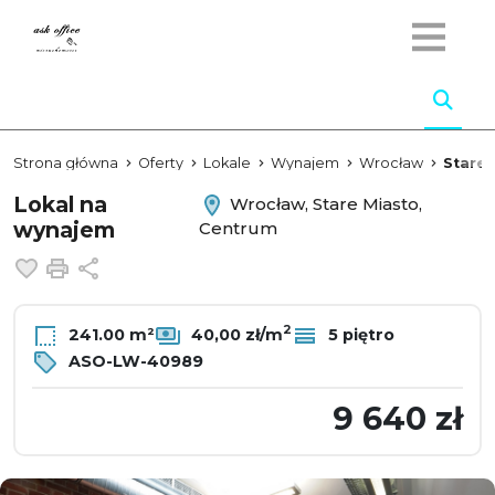
Strona główna
Oferty
Lokale
Wynajem
Wrocław
Stare 
Lokal na
Wrocław, Stare Miasto,
wynajem
Centrum
Dodaj do ulubionych
Drukuj
Udostępnij
2
241.00 m²
40,00 zł/m
5 piętro
ASO-LW-40989
9 640 zł