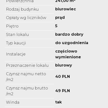
241,00 m²
Powierzchnia
biurowiec
Rodzaj budynku
prąd
Opłaty wg liczników
5
Piętro
bardzo dobry
Stan lokalu
do uzgodnienia
Typ kaucji
częściowo
Instalacje
wymienione
biurowy
Przeznaczenie lokalu
Czynsz najmu netto
40 PLN
/m2
Czynsz najmu brutto
49 PLN
/m2
tak
Winda