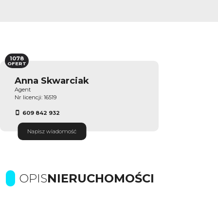
1078
OFERT
Anna Skwarciak
Agent
Nr licencji: 16519
609 842 932
Napisz wiadomość
OPIS
NIERUCHOMOŚCI