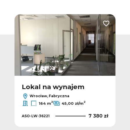
Dodaj do ulubionych
Dodaj do ulub
Lokal na wynajem
L
Wrocław, Fabryczna
2
2
164 m
45,00 zł/m
 zł
7 380 zł
ASO-LW-36221
AS