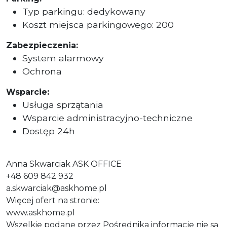
Typ parkingu: dedykowany
Koszt miejsca parkingowego: 200
Zabezpieczenia:
System alarmowy
Ochrona
Wsparcie:
Usługa sprzątania
Wsparcie administracyjno-techniczne
Dostęp 24h
Anna Skwarciak ASK OFFICE
+48 609 842 932
a.skwarciak@askhome.pl
Więcej ofert na stronie:
www.askhome.pl
Wszelkie podane przez Pośrednika informacje nie są