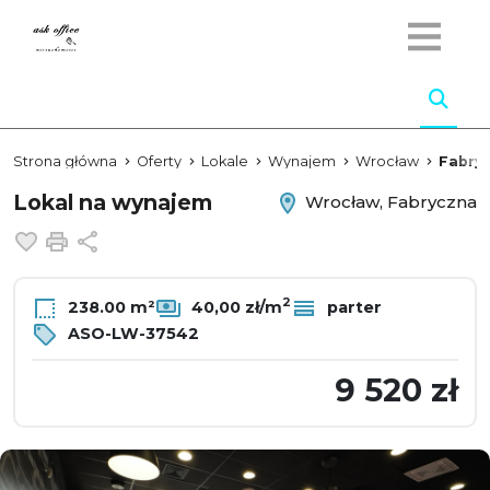
Strona główna
Oferty
Lokale
Wynajem
Wrocław
Fabry
Lokal na wynajem
Wrocław, Fabryczna
Dodaj do ulubionych
Drukuj
Udostępnij
2
238.00 m²
40,00 zł/m
parter
ASO-LW-37542
9 520 zł