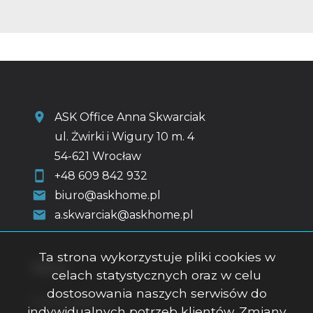
ASK Office Anna Skwarciak
ul. Żwirki i Wigury 10 m. 4
54-621 Wrocław
+48 609 842 932
biuro@askhome.pl
a.skwarciak@askhome.pl
Ta strona wykorzystuje pliki cookies w
Menu
celach statystycznych oraz w celu
dostosowania naszych serwisów do
Strona główna
indywidualnych potrzeb klientów. Zmiany