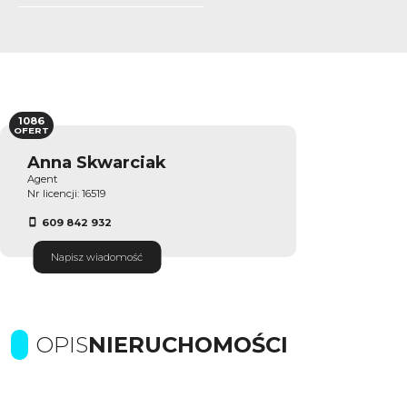
1086
OFERT
Anna Skwarciak
Agent
Nr licencji: 16519
609 842 932
Napisz wiadomość
OPIS
NIERUCHOMOŚCI