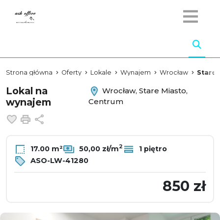
Strona główna
Oferty
Lokale
Wynajem
Wrocław
Stare 
Lokal na
Wrocław, Stare Miasto,
wynajem
Centrum
Dodaj do ulubionych
Drukuj
Udostępnij
2
17.00 m²
50,00 zł/m
1 piętro
ASO-LW-41280
850 zł