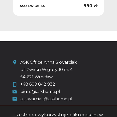
0 zł
990 zł
ASO-LW-36164
ASO
ASK Office Anna Skwarciak
ul. Żwirki i Wigury 10 m. 4
54-621 Wrocław
+48 609 842 932
biuro@askhome.pl
a.skwarciak@askhome.pl
Ta strona wykorzystuje pliki cookies w