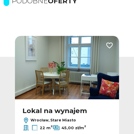
PODOBNE
OFERTY
Dodaj do ulubionych
Dodaj do ulub
Lokal na wynajem
L
Wrocław, Stare Miasto
2
2
22 m
45,00 zł/m