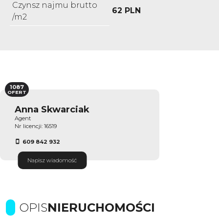
Czynsz najmu brutto
62 PLN
/m2
1087
OFERT
Anna Skwarciak
Agent
Nr licencji: 16519
609 842 932
Napisz wiadomość
OPIS
NIERUCHOMOŚCI