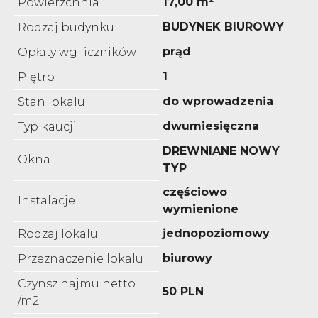
17,00 m²
Powierzchnia
BUDYNEK BIUROWY
Rodzaj budynku
prąd
Opłaty wg liczników
1
Piętro
do wprowadzenia
Stan lokalu
dwumiesięczna
Typ kaucji
DREWNIANE NOWY
Okna
TYP
częściowo
Instalacje
wymienione
jednopoziomowy
Rodzaj lokalu
biurowy
Przeznaczenie lokalu
Czynsz najmu netto
50 PLN
/m2