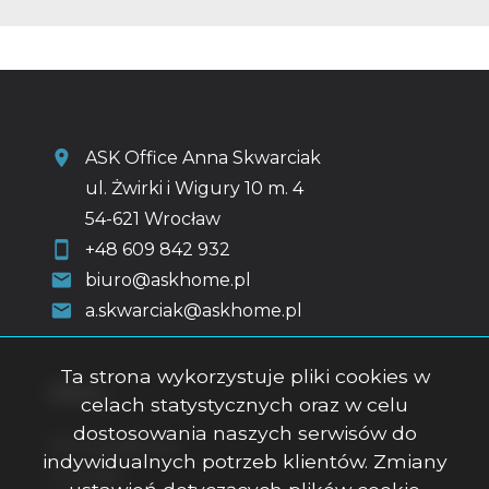
ASK Office Anna Skwarciak
ul. Żwirki i Wigury 10 m. 4
54-621 Wrocław
+48 609 842 932
biuro@askhome.pl
a.skwarciak@askhome.pl
Ta strona wykorzystuje pliki cookies w
Menu
celach statystycznych oraz w celu
dostosowania naszych serwisów do
Strona główna
indywidualnych potrzeb klientów. Zmiany
O firmie