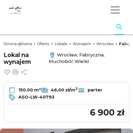
Strona główna
Oferty
Lokale
Wynajem
Wrocław
Fabry
Lokal na
Wrocław, Fabryczna,
wynajem
Muchobór Wielki
Dodaj do ulubionych
Drukuj
Udostępnij
2
150.00 m²
46,00 zł/m
parter
ASO-LW-40793
6 900 zł