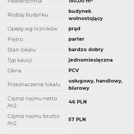
150,00 m²
Powierzchnia
budynek
Rodzaj budynku
wolnostojący
prąd
Opłaty wg liczników
parter
Piętro
bardzo dobry
Stan lokalu
jednomiesięczna
Typ kaucji
PCV
Okna
usługowy, handlowy,
Przeznaczenie lokalu
biurowy
Czynsz najmu netto
46 PLN
/m2
Czynsz najmu brutto
57 PLN
/m2