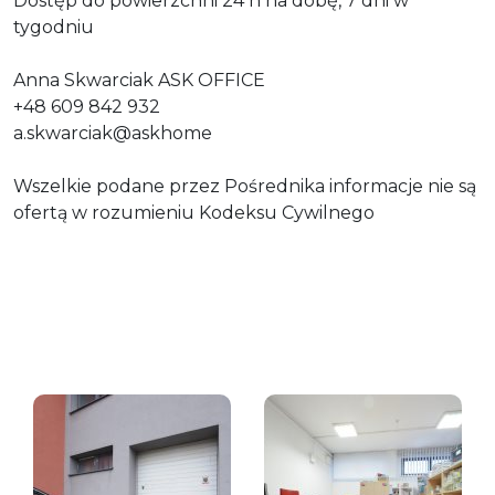
Dostęp do powierzchni 24 h na dobę, 7 dni w
tygodniu
Anna Skwarciak ASK OFFICE
+48 609 842 932
a.skwarciak@askhome
Wszelkie podane przez Pośrednika informacje nie są
ofertą w rozumieniu Kodeksu Cywilnego