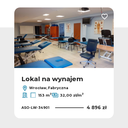
Dodaj do ulubionych
Dodaj do ulub
Lokal na wynajem
L
Wrocław, Fabryczna
2
2
153 m
32,00 zł/m
 zł
4 896 zł
ASO-LW-34901
ASO