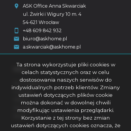
ASK Office Anna Skwarciak
ul. Żwirki i Wigury 10 m. 4
54-621 Wrocław
+48 609 842 932
biuro@askhome.pl
a.skwarciak@askhome.pl
Ta strona wykorzystuje pliki cookies w
Menu
celach statystycznych oraz w celu
dostosowania naszych serwisów do
Strona główna
indywidualnych potrzeb klientów. Zmiany
O firmie
ustawień dotyczących plików cookie
Oferty
można dokonać w dowolnej chwili
Kontakt
modyfikując ustawienia przeglądarki.
Rodo
Korzystanie z tej strony bez zmian
ustawień dotyczących cookies oznacza, że