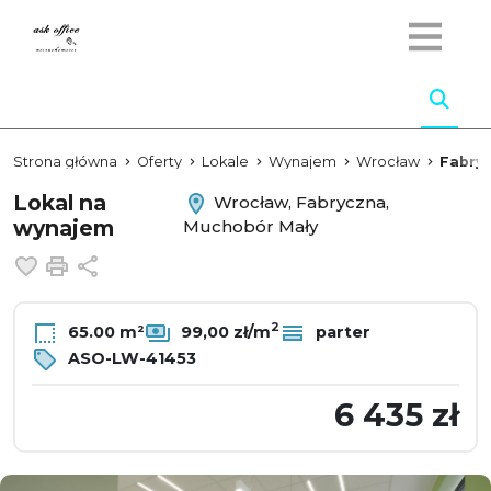
Strona główna
Oferty
Lokale
Wynajem
Wrocław
Fabry
Lokal na
Wrocław, Fabryczna,
wynajem
Muchobór Mały
Dodaj do ulubionych
Drukuj
Udostępnij
2
65.00 m²
99,00 zł/m
parter
ASO-LW-41453
6 435 zł