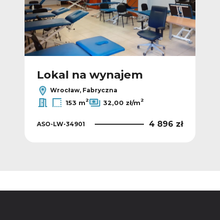
Lokal na wynajem
L
Wrocław, Fabryczna
2
2
153 m
32,00 zł/m
 zł
4 896 zł
ASO-LW-34901
ASO