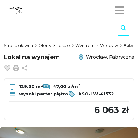
Strona główna
Oferty
Lokale
Wynajem
Wrocław
Fabry
Lokal na wynajem
Wrocław, Fabryczna
Dodaj do ulubionych
Drukuj
Udostępnij
2
129.00 m²
47,00 zł/m
wysoki parter piętro
ASO-LW-41532
6 063 zł