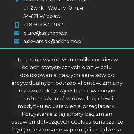
ul. Żwirki i Wigury 10 m. 4
54-621 Wrocław
+48 609 842 932
biuro@askhome.pl
a.skwarciak@askhome.pl
Ta strona wykorzystuje pliki cookies w
Menu
celach statystycznych oraz w celu
dostosowania naszych serwisów do
Strona główna
indywidualnych potrzeb klientów. Zmiany
O firmie
ustawień dotyczących plików cookie
Oferty
można dokonać w dowolnej chwili
Kontakt
modyfikując ustawienia przeglądarki.
Rodo
Korzystanie z tej strony bez zmian
ustawień dotyczących cookies oznacza, że
będą one zapisane w pamięci urządzenia.