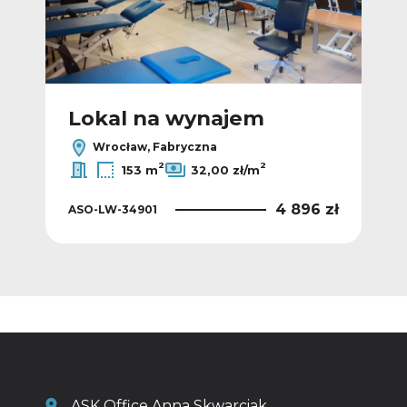
Lokal na wynajem
L
Wrocław, Fabryczna
2
2
153 m
32,00 zł/m
 zł
4 896 zł
ASO-LW-34901
ASO
ASK Office Anna Skwarciak