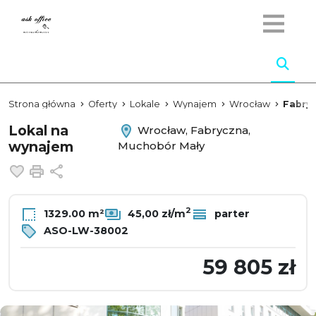
Strona główna
Oferty
Lokale
Wynajem
Wrocław
Fabry
Lokal na
Wrocław, Fabryczna,
wynajem
Muchobór Mały
Dodaj do ulubionych
Drukuj
Udostępnij
2
1329.00 m²
45,00 zł/m
parter
ASO-LW-38002
59 805 zł