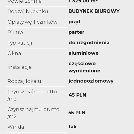
1 329,00 m²
Powierzchnia
BUDYNEK BIUROWY
Rodzaj budynku
prąd
Opłaty wg liczników
parter
Piętro
do uzgodnienia
Typ kaucji
aluminiowe
Okna
częściowo
Instalacje
wymienione
jednopoziomowy
Rodzaj lokalu
Czynsz najmu netto
45 PLN
/m2
Czynsz najmu brutto
55 PLN
/m2
tak
Winda