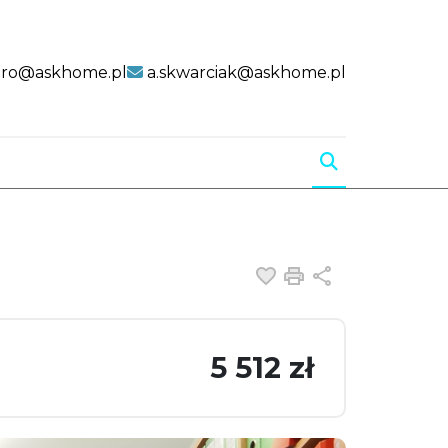
uro@askhome.pl
a.skwarciak@askhome.pl
Dodaj do ulubiony
Drukuj
Udostępnij
5 512 zł