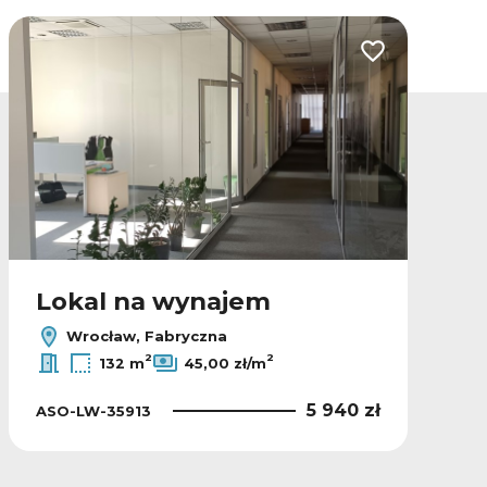
lubionych
Dodaj do ulubio
Lokal na wynajem
Wrocław, Fabryczna
2
2
132 m
45,00 zł/m
5 940 zł
ASO-LW-35913