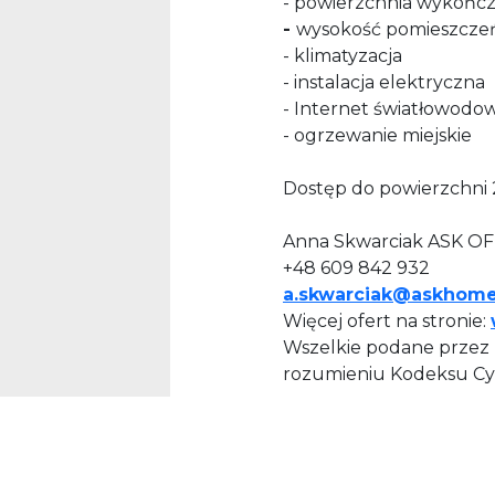
- powierzchnia wykońc
-
wysokość pomieszczeń
- klimatyzacja
- instalacja elektryczna
- Internet światłowodo
- ogrzewanie miejskie
Dostęp do powierzchni 
Anna Skwarciak ASK OF
+48 609 842 932
a.skwarciak@askhom
Więcej ofert na stronie:
Wszelkie podane przez P
rozumieniu Kodeksu Cy