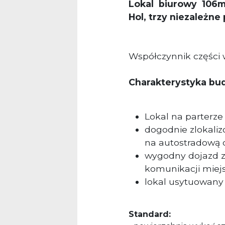
Lokal
biurowy
106
Hol, trzy niezależne
Współczynnik części
Charakterystyka bu
Lokal na parterz
dogodnie zlokaliz
na autostradową
wygodny dojazd 
komunikacji miejs
lokal usytuowany
Standard: