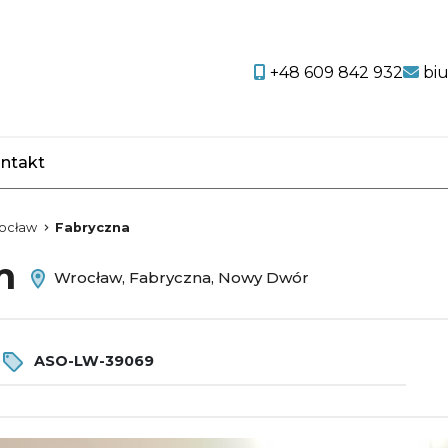
+48 609 842 932
bi
ntakt
favorite
ocław
Fabryczna
em
Wrocław, Fabryczna, Nowy Dwór
r
ASO-LW-39069