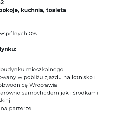
m2
 pokoje, kuchnia, toaleta
 wspólnych 0%
dynku:
e budynku mieszkalnego
owany w pobliżu zjazdu na lotnisko i
 obwodnicę Wrocławia
zarówno samochodem jak i środkami
kiej.
 na parterze