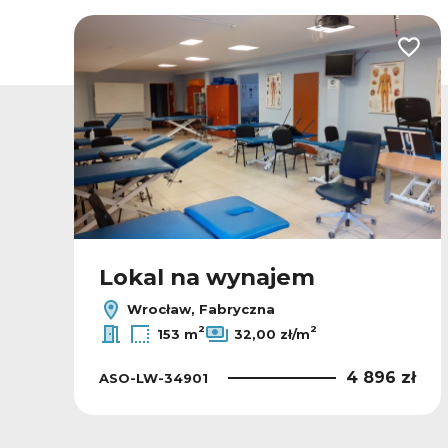
odaj do ulubionych
Dodaj
Lokal na wynajem
Wrocław, Fabryczna
2
2
153 m
32,00 zł/m
ł
4 896 zł
ASO-LW-34901