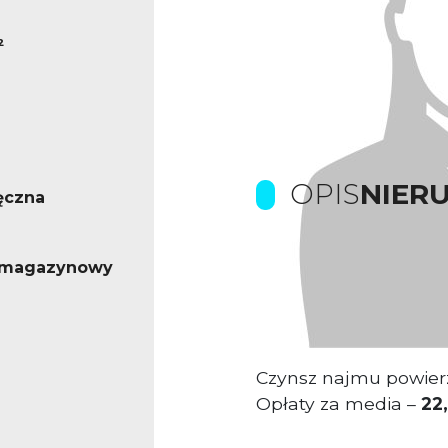
²
OPIS
NIER
ęczna
- magazynowy
Prowizje pokrywa Wła
Obiekt
w zachodniej
Czynsz najmu powier
Opłaty za media –
22