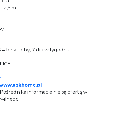
zona
: 2,6 m
wy
24 h na dobę, 7 dni w tygodniu
FICE
e
www.askhome.pl
ośrednika informacje nie są ofertą w
wilnego