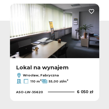
 do ulubionych
Dodaj do u
Lokal na wynajem
Wrocław, Fabryczna
2
2
110 m
55,00 zł/m
6 050 zł
ASO-LW-35620