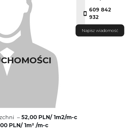
609 842
932
Napisz wiadomość
UCHOMOŚCI
ściciel nieruchomości
 części Wrocławia
zchni –
52,00 PLN/ 1m2/m-c
,00 PLN/ 1m²
/m-c