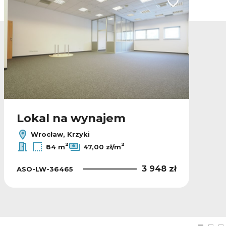
lubionych
Dodaj do ulubio
Lokal na wynajem
Wrocław, Krzyki
2
2
84 m
47,00 zł/m
3 948 zł
ASO-LW-36465