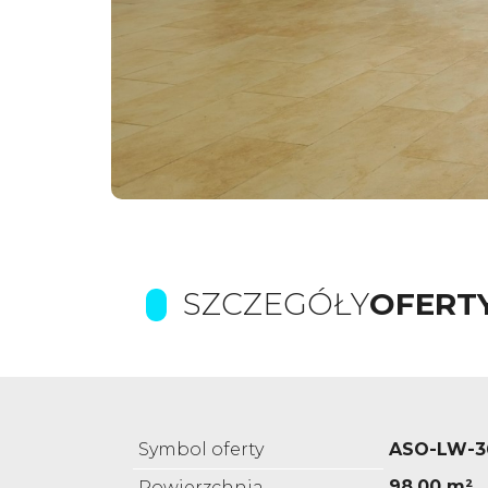
SZCZEGÓŁY
OFERT
Symbol oferty
ASO-LW-3
98,00 m²
Powierzchnia