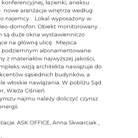
i konferencyjnej, łazienki, aneksu
 nowe aranżacje wnętrza według
go najemcy . Lokal wyposażony w
deo-domofon. Obiekt monitorowany. .
 są duże okna wystawienniczo
e na główną ulicę. Miejsca
u podziemnym abonamentowane.
 z materiałów najwyższej jakości,
ompleks wizją architekta nawiązuje do
centów sąsiednich budynków, a
le włoskie nawiązania. W pobliżu Sąd
r, Wieża Ciśnień.
nszu najmu należy doliczyć czynsz
energii.
acje. ASK OFFICE, Anna Skwarciak ,