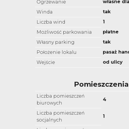
własne dl
Ogrzewanie
tak
Winda
1
Liczba wind
płatne
Możliwość parkowania
tak
Własny parking
pasaż han
Położenie lokalu
od ulicy
Wejście
Pomieszczenia
Liczba pomieszczeń
4
biurowych
Liczba pomieszczeń
1
socjalnych