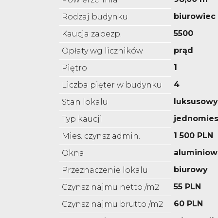
biurowiec
Rodzaj budynku
5500
Kaucja zabezp.
prąd
Opłaty wg liczników
1
Piętro
4
Liczba pięter w budynku
luksusowy
Stan lokalu
jednomies
Typ kaucji
1 500 PLN
Mies. czynsz admin.
aluminiow
Okna
biurowy
Przeznaczenie lokalu
55 PLN
Czynsz najmu netto /m2
60 PLN
Czynsz najmu brutto /m2