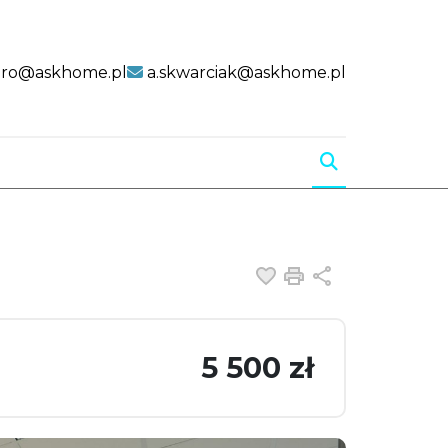
uro@askhome.pl
a.skwarciak@askhome.pl
Dodaj do ulubiony
Drukuj
Udostępnij
5 500 zł