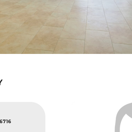
Y
6716