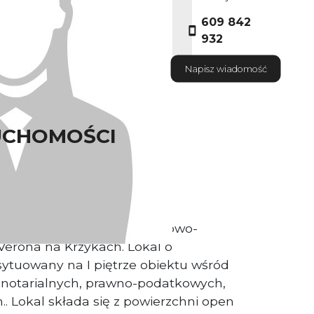
609 842
932
Napisz wiadomość
UCHOMOŚCI
ściciel nieruchomości.
w kompleksie biurowo-usługowo-
erona na Krzykach. Lokal o
ytuowany na I piętrze obiektu wśród
, notarialnych, prawno-podatkowych,
h.. Lokal składa się z powierzchni open