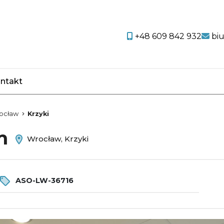
+48 609 842 932
bi
ntakt
favorite
ocław
Krzyki
em
Wrocław, Krzyki
ASO-LW-36716