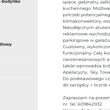
a budynku
space, gabinetu, salk
kuchennego. Możliwe
potrzeb potencjalne
klimakonwektory, wi
Nieodłącznym atutem
reklamowe wychodząc
parkingowe w garaż
dlowy
Gustowny, wykończony
funkcjonalny. Cały k
neorenesansowych ak
także wprowadza ściś
Apelacyjny, Sky Towe
Do podstawowego czy
do zarządcy + licznik 
Zapraszam na prezent
nr tel. 609842932