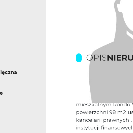
OPIS
NIER
ięczna
Prowizje pokrywa Wła
e
Do wynajęcia lokal 
mieszkalnym Rondo V
powierzchni 98 m2 us
kancelarii prawnych 
instytucji finansowyc