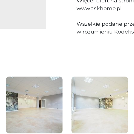
Więcej ofert na stroni
www.askhome.pl
Wszelkie podane prze
w rozumieniu Kodeks