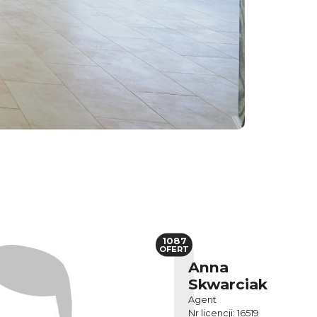
1087
OFERT
Anna
Skwarciak
Agent
Nr licencji: 16519