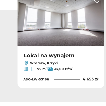
odaj do ulubionych
Dodaj
Lokal na wynajem
Wrocław, Krzyki
2
2
99 m
47,00 zł/m
ł
4 653 zł
ASO-LW-33168