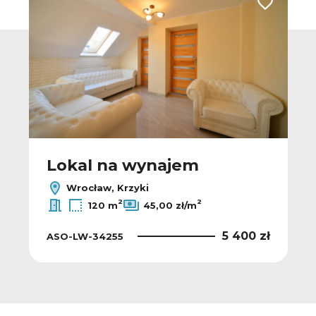
 do ulubionych
Dodaj do u
Lokal na wynajem
Wrocław, Krzyki
2
2
120 m
45,00 zł/m
5 400 zł
ASO-LW-34255