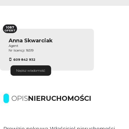
1087
OFERT
Anna Skwarciak
Agent
Nr licencji: 16519
609 842 932
Napisz wiadomość
OPIS
NIERUCHOMOŚCI
Prowizje pokrywa Właściciel nieruchomości.