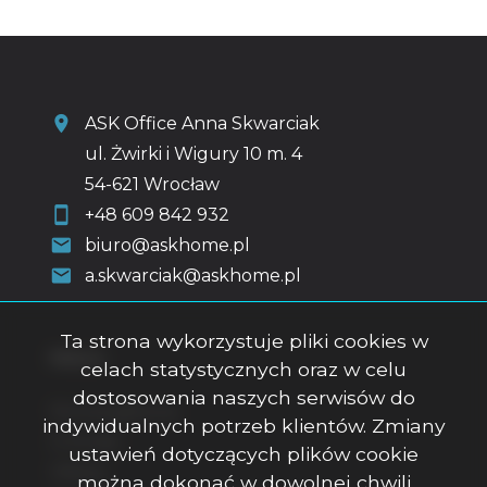
ASK Office Anna Skwarciak
ul. Żwirki i Wigury 10 m. 4
54-621 Wrocław
+48 609 842 932
biuro@askhome.pl
a.skwarciak@askhome.pl
Ta strona wykorzystuje pliki cookies w
Menu
celach statystycznych oraz w celu
dostosowania naszych serwisów do
Strona główna
indywidualnych potrzeb klientów. Zmiany
O firmie
ustawień dotyczących plików cookie
Oferty
można dokonać w dowolnej chwili