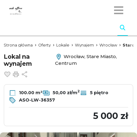
Strona główna
Oferty
Lokale
Wynajem
Wrocław
Stare 
Lokal na
Wrocław, Stare Miasto,
wynajem
Centrum
Dodaj do ulubionych
Drukuj
Udostępnij
2
100.00 m²
50,00 zł/m
5 piętro
ASO-LW-36357
5 000 zł