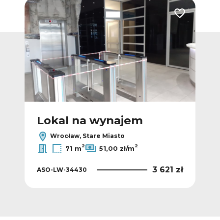
Dodaj do ulubionych
Dodaj do ulub
Lokal na wynajem
L
Wrocław, Stare Miasto
2
2
71 m
51,00 zł/m
 zł
3 621 zł
ASO-LW-34430
ASO