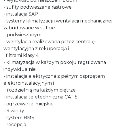
-
wysokość pomieszczeń: 2,80m
- sufity podwieszane rastrowe
- instalacja SAP
- systemy klimatyzacji i wentylacji mechanicznej
zabudowane w suficie
podwieszanym
- wentylacja realizowana przez centralę
wentylacyjną z rekuperacją i
filtrami klasy 4
- klimatyzacja w każdym pokoju regulowana
indywidualnie
- instalacja elektryczna z pełnym osprzętem
elektroinstalacyjnym i
rozdzielnią na każdym piętrze
- instalacja teletechniczna CAT 5
- ogrzewanie: miejskie
- 3 windy
- system BMS
- recepcja