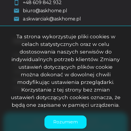
+48 609 842 932
biuro@askhome.pl
a.skwarciak@askhome.pl
Ta strona wykorzystuje pliki cookies w
Menu
celach statystycznych oraz w celu
dostosowania naszych serwisów do
Strona główna
indywidualnych potrzeb klientów. Zmiany
O firmie
ustawień dotyczących plików cookie
Oferty
można dokonać w dowolnej chwili
Kontakt
modyfikując ustawienia przeglądarki.
Rodo
Korzystanie z tej strony bez zmian
ustawień dotyczących cookies oznacza, że
będą one zapisane w pamięci urządzenia.
ASK Office Anna Skwarciak © 2026
Rozumiem
Program dla biur nieruchomości
Galactica Virgo