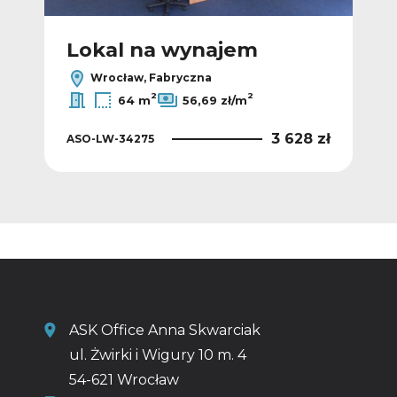
Lokal na wynajem
L
Wrocław, Fabryczna
2
2
64 m
56,69 zł/m
 zł
3 628 zł
ASO-LW-34275
ASO
ASK Office Anna Skwarciak
ul. Żwirki i Wigury 10 m. 4
54-621 Wrocław