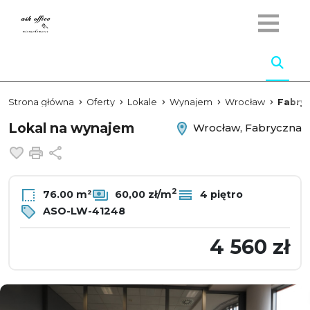
Strona główna
Oferty
Lokale
Wynajem
Wrocław
Fabry
Lokal na wynajem
Wrocław, Fabryczna
Dodaj do ulubionych
Drukuj
Udostępnij
2
76.00 m²
60,00 zł/m
4 piętro
ASO-LW-41248
4 560 zł