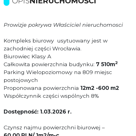
OPIS
NIERUCHOMOŚCI
Prowizje pokrywa Właściciel nieruchomosci
Kompleks biurowy usytuowany jest w
zachodniej części Wrocławia.
Biurowiec Klasy A
2
Całkowita powierzchnia budynku:
7 510m
Parking Wielopoziomowy na 809 miejsc
postojowych
Proponowana powierzchnia
12m2 -600 m2
Współczynnik części wspólnych 8%
Dostępność: 1.03.2026 r.
Czynsz najmu powierzchni biurowej –
60
,00
PLN
/ 1m2/m-c