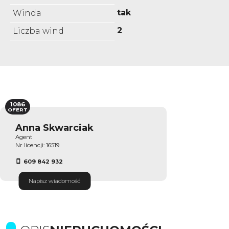
tak
Winda
2
Liczba wind
1086
OFERT
Anna Skwarciak
Agent
Nr licencji: 16519
609 842 932
Napisz wiadomość