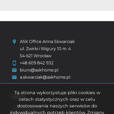
ASK Office Anna Skwarciak
ul. Żwirki i Wigury 10 m. 4
54-621 Wrocław
+48 609 842 932
biuro@askhome.pl
a.skwarciak@askhome.pl
Ta strona wykorzystuje pliki cookies w
Menu
celach statystycznych oraz w celu
dostosowania naszych serwisów do
Strona główna
indywidualnych potrzeb klientów. Zmiany