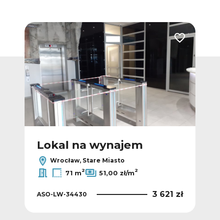
Dodaj do ulubionych
Dodaj do ulub
Lokal na wynajem
L
Wrocław, Stare Miasto
2
2
71 m
51,00 zł/m
 zł
3 621 zł
ASO-LW-34430
ASO