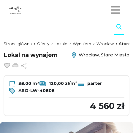
Strona główna
Oferty
Lokale
Wynajem
Wrocław
Stare 
Lokal na wynajem
Wrocław, Stare Miasto
Dodaj do ulubionych
Drukuj
Udostępnij
2
38.00 m²
120,00 zł/m
parter
ASO-LW-40808
4 560 zł