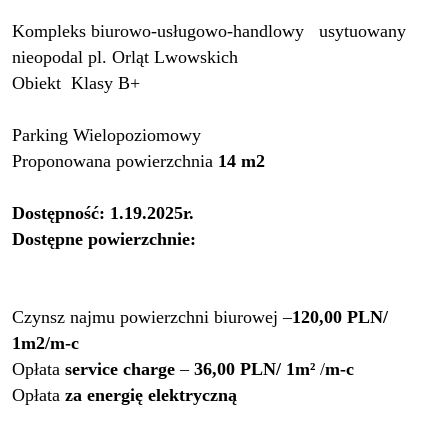
Kompleks biurowo-usługowo-handlowy usytuowany
nieopodal pl. Orląt Lwowskich
Obiekt Klasy B+
Parking Wielopoziomowy
Proponowana powierzchnia
14 m2
Dostępność: 1.19.2025r.
Dostępne powierzchnie:
Czynsz najmu powierzchni biurowej –
120,00
PLN
/
1m2/m-c
Opłata
service charge
–
36,00 P
LN/
1m²
/
m-c
Opłata
za energię elektryczną