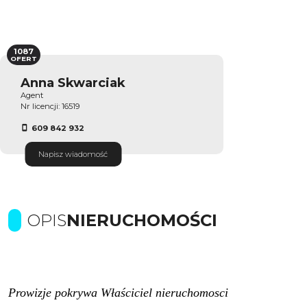
1087
OFERT
Anna Skwarciak
Agent
Nr licencji: 16519
609 842 932
Napisz wiadomość
OPIS
NIERUCHOMOŚCI
Prowizje pokrywa Właściciel nieruchomosci