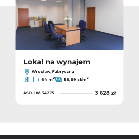
Lokal na wynajem
L
Wrocław, Fabryczna
2
2
64 m
56,69 zł/m
 zł
3 628 zł
ASO-LW-34275
ASO