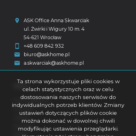
ASK Office Anna Skwarciak
ul. Żwirki i Wigury 10 m. 4
54-621 Wrocław
+48 609 842 932
biuro@askhome.pl
a.skwarciak@askhome.pl
Ta strona wykorzystuje pliki cookies w
Menu
celach statystycznych oraz w celu
dostosowania naszych serwisów do
Strona główna
indywidualnych potrzeb klientów. Zmiany
O firmie
ustawień dotyczących plików cookie
Oferty
można dokonać w dowolnej chwili
Kontakt
modyfikując ustawienia przeglądarki.
Rodo