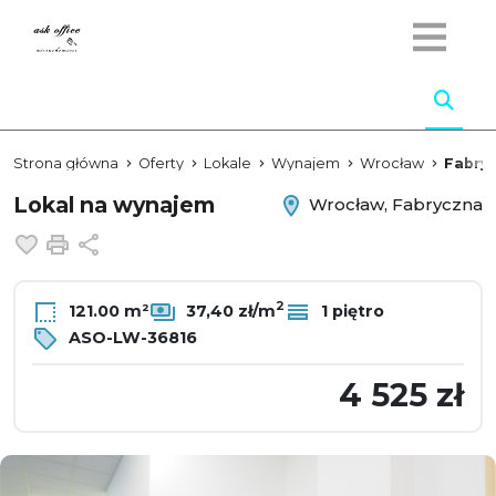
Strona główna
Oferty
Lokale
Wynajem
Wrocław
Fabry
Lokal na wynajem
Wrocław, Fabryczna
Dodaj do ulubionych
Drukuj
Udostępnij
2
121.00 m²
37,40 zł/m
1 piętro
ASO-LW-36816
4 525 zł