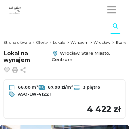
Strona główna
Oferty
Lokale
Wynajem
Wrocław
Stare 
Lokal na
Wrocław, Stare Miasto,
wynajem
Centrum
Dodaj do ulubionych
Drukuj
Udostępnij
2
66.00 m²
67,00 zł/m
3 piętro
ASO-LW-41221
4 422 zł