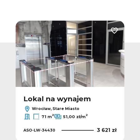
Dodaj do ulubionych
Dodaj do ulub
Lokal na wynajem
L
Wrocław, Stare Miasto
2
2
71 m
51,00 zł/m
 zł
3 621 zł
ASO-LW-34430
ASO